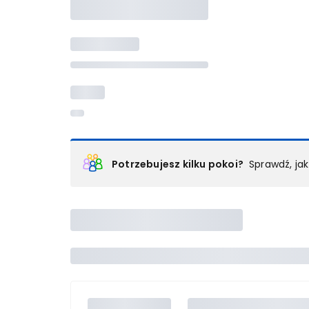
Potrzebujesz kilku pokoi?
Sprawdź, ja
Podział na pokoje
Powyżej wybierasz liczbę osób, które będą zakwaterowan
Wybierz jedną z ofert z listy i zarezerwuj ją. Zrób odd
lub
skontaktuj się z nami,
by złożyć zamówienie u nas
Maksymalna liczba uczestników
Jeśli nie możesz dodać kolejnych osób, osiągnąłeś(-a