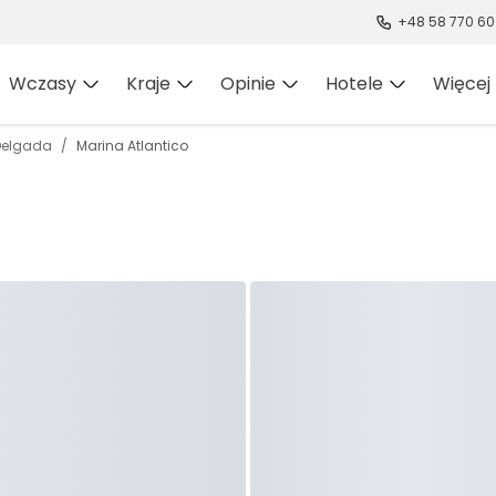
+48 58 770 60
Wczasy
Kraje
Opinie
Hotele
Więcej
Delgada
Marina Atlantico