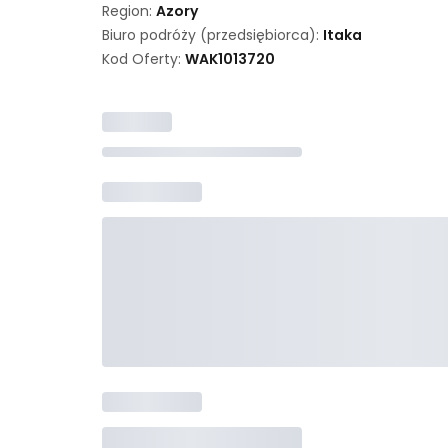
Region:
Azory
Biuro podróży (przedsiębiorca):
Itaka
Kod Oferty:
WAK
1013720