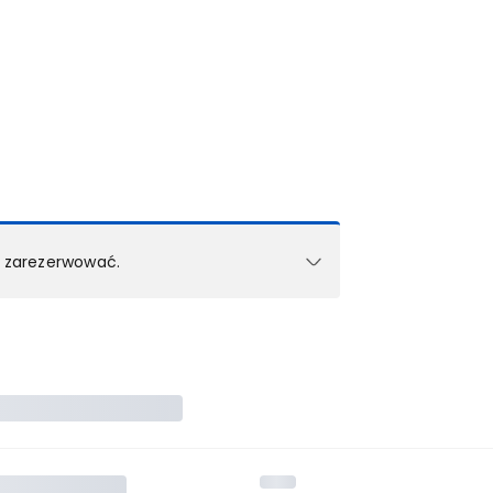
k zarezerwować.
e w 1 pokoju (lub apartamencie, willi itd.).
zielne rezerwacje dla każdego kolejnego pokoju
zego doradcy.
ś) maksymalny limit dla 1 pokoju.