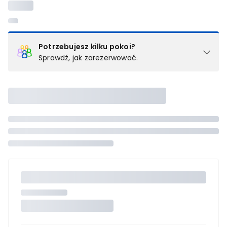
Potrzebujesz kilku pokoi?
Sprawdź, jak zarezerwować.
Podział na pokoje
Powyżej wybierasz liczbę osób, które będą zakwaterowane w 1
pokoju (lub apartamencie, willi itd.). Wybierz jedną z ofert z listy
i zarezerwuj ją. Zrób oddzielne rezerwacje dla każdego
kolejnego pokoju lub
skontaktuj się z nami,
by złożyć
zamówienie u naszego doradcy.
Maksymalna liczba uczestników
Jeśli nie możesz dodać kolejnych osób, osiągnąłeś(-aś)
maksymalny limit dla 1 pokoju.