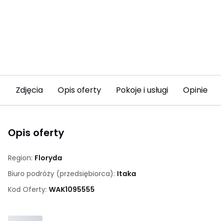
Zdjęcia
Opis oferty
Pokoje i usługi
Opinie
Opis oferty
Region:
Floryda
Biuro podróży (przedsiębiorca):
Itaka
Kod Oferty:
WAK
1095555