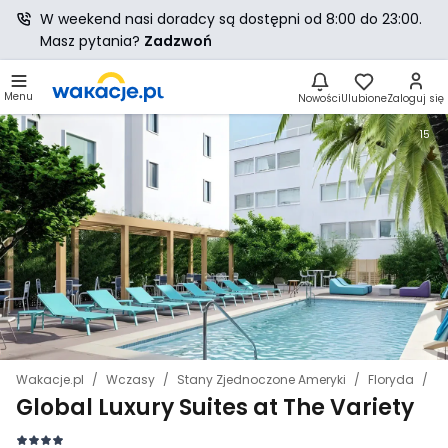
W weekend nasi doradcy są dostępni od 8:00 do 23:00.
Masz pytania?
Zadzwoń
Menu
Nowości
Ulubione
Zaloguj się
15
Wakacje.pl
Wczasy
Stany Zjednoczone Ameryki
Floryda
M
Global Luxury Suites at The Variety