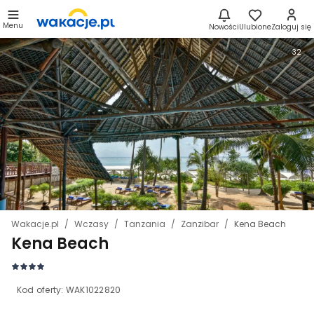
Menu
Nowości
Ulubione
Zaloguj się
32
Wakacje.pl
Wczasy
Tanzania
Zanzibar
Kena Beach
Kena Beach
Kod oferty:
WAK1022820