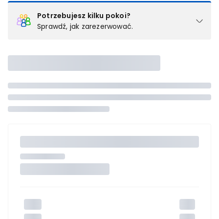
Potrzebujesz kilku pokoi?
Sprawdź, jak zarezerwować.
Podział na pokoje
Powyżej wybierasz liczbę osób, które będą zakwaterowane w 1
pokoju (lub apartamencie, willi itd.). Wybierz jedną z ofert z listy
i zarezerwuj ją. Zrób oddzielne rezerwacje dla każdego
kolejnego pokoju lub
skontaktuj się z nami,
by złożyć
zamówienie u naszego doradcy.
Maksymalna liczba uczestników
Jeśli nie możesz dodać kolejnych osób, osiągnąłeś(-aś)
maksymalny limit dla 1 pokoju.