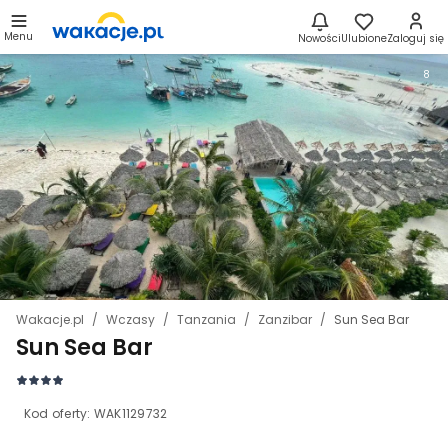
Menu
Nowości
Ulubione
Zaloguj się
8
Wakacje.pl
Wczasy
Tanzania
Zanzibar
Sun Sea Bar
Sun Sea Bar
Kod oferty:
WAK1129732