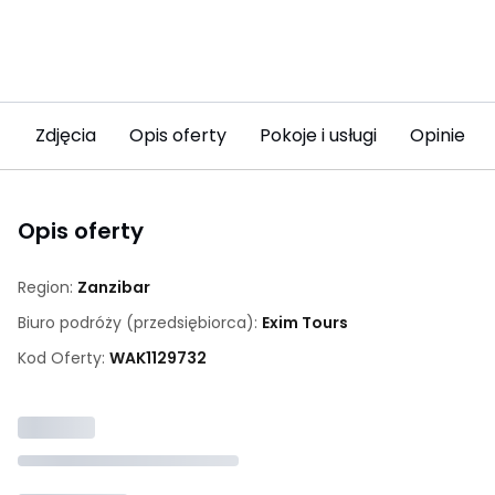
Zdjęcia
Opis oferty
Pokoje i usługi
Opinie (3
Opis oferty
Region:
Zanzibar
Biuro podróży (przedsiębiorca):
Exim Tours
Kod Oferty:
WAK
1129732