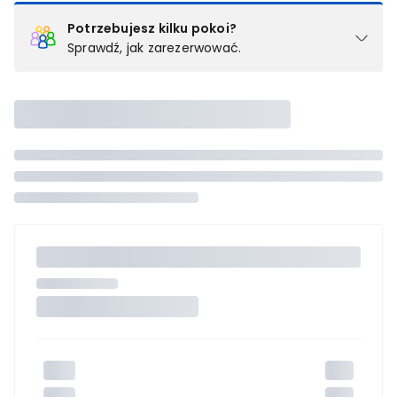
Potrzebujesz kilku pokoi?
Sprawdź, jak zarezerwować.
Podział na pokoje
Powyżej wybierasz liczbę osób, które będą zakwaterowane w 1
pokoju (lub apartamencie, willi itd.). Wybierz jedną z ofert z listy
i zarezerwuj ją. Zrób oddzielne rezerwacje dla każdego
kolejnego pokoju lub
skontaktuj się z nami,
by złożyć
zamówienie u naszego doradcy.
Maksymalna liczba uczestników
Jeśli nie możesz dodać kolejnych osób, osiągnąłeś(-aś)
maksymalny limit dla 1 pokoju.