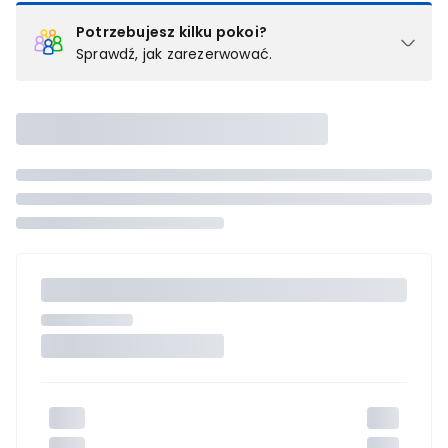
Potrzebujesz kilku pokoi?
Sprawdź, jak zarezerwować.
Podział na pokoje
Powyżej wybierasz liczbę osób, które będą zakwaterowane w 1
pokoju (lub apartamencie, willi itd.). Wybierz jedną z ofert z listy
i zarezerwuj ją. Zrób oddzielne rezerwacje dla każdego
kolejnego pokoju lub
skontaktuj się z nami,
by złożyć
zamówienie u naszego doradcy.
Maksymalna liczba uczestników
Jeśli nie możesz dodać kolejnych osób, osiągnąłeś(-aś)
maksymalny limit dla 1 pokoju.