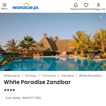
Menu
Nowości
Ulubione
Zaloguj się
17
Wakacje.pl
Wczasy
Tanzania
Zanzibar
White Paradise Za
White Paradise Zanzibar
Kod oferty:
WAK1077456