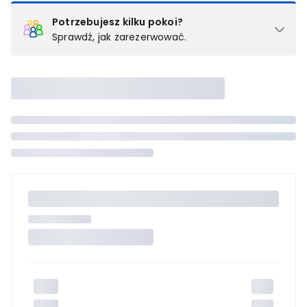
Potrzebujesz kilku pokoi?
Sprawdź, jak zarezerwować.
Podział na pokoje
Powyżej wybierasz liczbę osób, które będą zakwaterowane w 1
pokoju (lub apartamencie, willi itd.). Wybierz jedną z ofert z listy
i zarezerwuj ją. Zrób oddzielne rezerwacje dla każdego
kolejnego pokoju lub
skontaktuj się z nami,
by złożyć
zamówienie u naszego doradcy.
Maksymalna liczba uczestników
Jeśli nie możesz dodać kolejnych osób, osiągnąłeś(-aś)
maksymalny limit dla 1 pokoju.