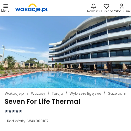
Menu
Nowości
Ulubione
Zaloguj się
46
Wakacje.pl
Wczasy
Turcja
Wybrzeże Egejskie
Guzelcamli
Seven For Life Thermal
Kod oferty:
WAK900187