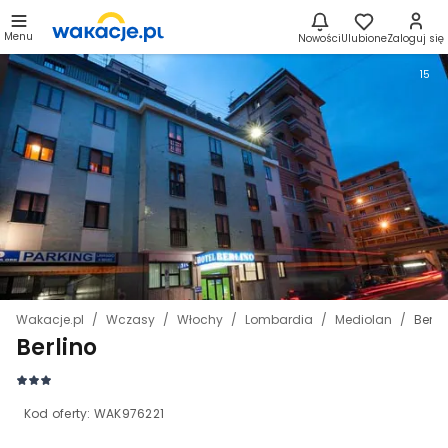
Menu
Nowości
Ulubione
Zaloguj się
15
Wakacje.pl
Wczasy
Włochy
Lombardia
Mediolan
Berli
Berlino
Kod oferty:
WAK976221