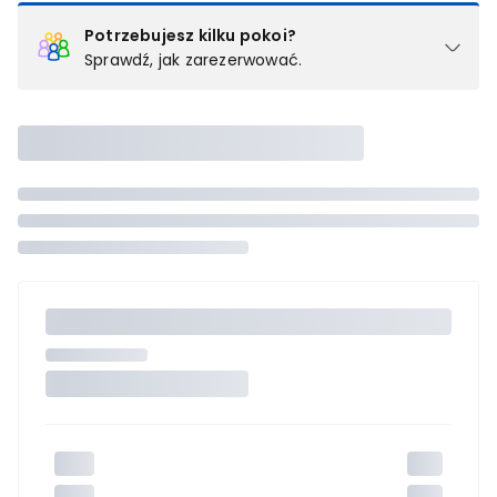
Potrzebujesz kilku pokoi?
Sprawdź, jak zarezerwować.
Podział na pokoje
Powyżej wybierasz liczbę osób, które będą zakwaterowane w 1
pokoju (lub apartamencie, willi itd.). Wybierz jedną z ofert z listy
i zarezerwuj ją. Zrób oddzielne rezerwacje dla każdego
kolejnego pokoju lub
skontaktuj się z nami,
by złożyć
zamówienie u naszego doradcy.
Maksymalna liczba uczestników
Jeśli nie możesz dodać kolejnych osób, osiągnąłeś(-aś)
maksymalny limit dla 1 pokoju.