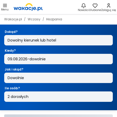
Menu
Nowości
Ulubione
Zaloguj się
Wakacje.pl
Wczasy
Hiszpania
Dokąd?
Kiedy?
Jak i skąd?
Ile osób?