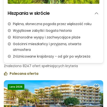
Zdjęcie 1 z 3
Hiszpania w skrócie
Piękna, słoneczna pogoda przez większość roku
Wyjątkowe zabytki i bogata historia
Różnorodne wyspy i zachwycające plaże
Gościnni mieszkańcy i przyjazna, otwarta
atmosfera
Zróżnicowane krajobrazy - od gór po wybrzeża
Znaleziono
8247
ofert spełniających
kryteria
Polecana oferta
Lato 2026