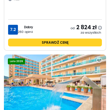
2 824
zł
Dobry
od
7.2
260
opinii
za wszystkich
SPRAWDŹ CENĘ
Lato 2026