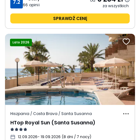
od
7.2
66
opinii
za wszystkich
SPRAWDŹ CENĘ
Lato 2026
Hiszpania / Costa Brava / Santa Susanna
HTop Royal Sun (Santa Susanna)
12.09.2026
- 19.09.2026
(
8 dni / 7 nocy
)