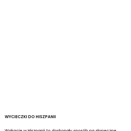
WYCIECZKI DO HISZPANII
Wakacje w Hiszpanii to doskonały sposób na słoneczne