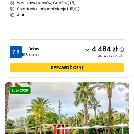
Warszawa, Kraków, Gdańsk
(+5)
Śniadania i obiadokolacje (HB)
Atur
4 484
zł
Dobry
od
7.5
198
opinii
za wszystkich
SPRAWDŹ CENĘ
Lato 2026