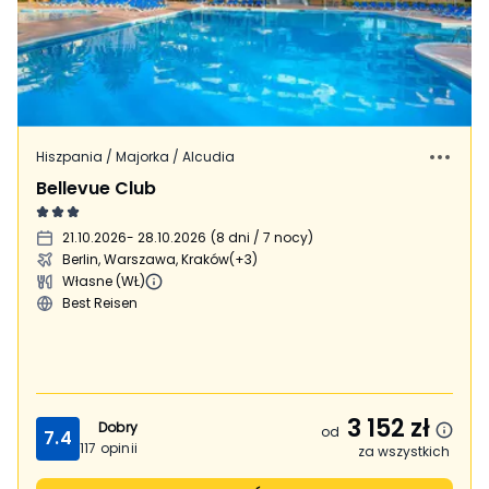
Hiszpania / Majorka / Alcudia
Bellevue Club
21.10.2026
- 28.10.2026
(
8 dni / 7 nocy
)
Berlin, Warszawa, Kraków
(+3)
Własne (WŁ)
Best Reisen
3 152
zł
Dobry
od
7.4
117
opinii
za wszystkich