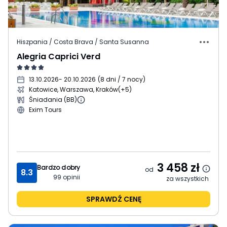
Hiszpania / Costa Brava / Santa Susanna
Alegria Caprici Verd
13.10.2026
- 20.10.2026
(
8 dni / 7 nocy
)
Katowice, Warszawa, Kraków
(+5)
Śniadania (BB)
Exim Tours
3 458
zł
Bardzo dobry
od
8.3
99
opinii
za wszystkich
SPRAWDŹ CENĘ