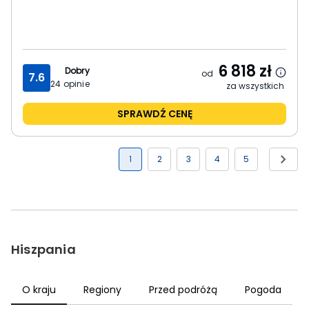
6 818
zł
Dobry
od
7.6
24
opinie
za wszystkich
SPRAWDŹ CENĘ
1
2
3
4
5
Hiszpania
O kraju
Regiony
Przed podróżą
Pogoda