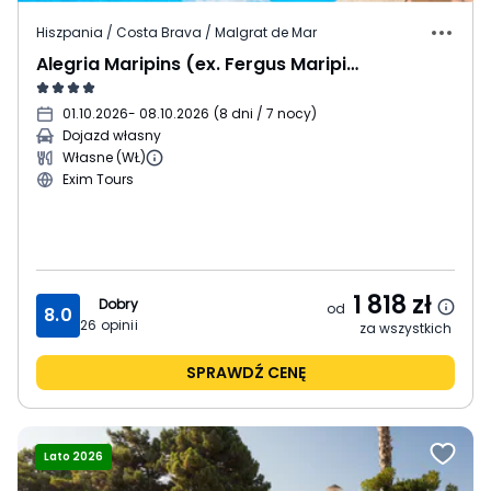
Hiszpania / Costa Brava / Malgrat de Mar
Alegria Maripins (ex. Fergus Maripins)
01.10.2026
- 08.10.2026
(
8 dni / 7 nocy
)
Dojazd własny
Własne (WŁ)
Exim Tours
1 818
zł
Dobry
od
8.0
26
opinii
za wszystkich
SPRAWDŹ CENĘ
Lato 2026