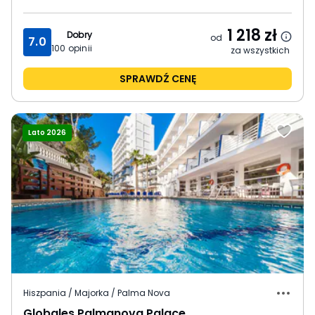
1 218
zł
Dobry
od
7.0
100
opinii
za wszystkich
SPRAWDŹ CENĘ
Lato 2026
Hiszpania / Majorka / Palma Nova
Globales Palmanova Palace