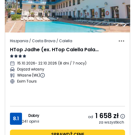
Hiszpania / Costa Brava / Calella
HTop Jadhe (ex. HTop Calella Palace)
15.10.2026
- 22.10.2026
(
8 dni / 7 nocy
)
Dojazd własny
Własne (WŁ)
Exim Tours
1 658
zł
Dobry
od
8.1
241
opinii
za wszystkich
SPRAWDŹ CENĘ