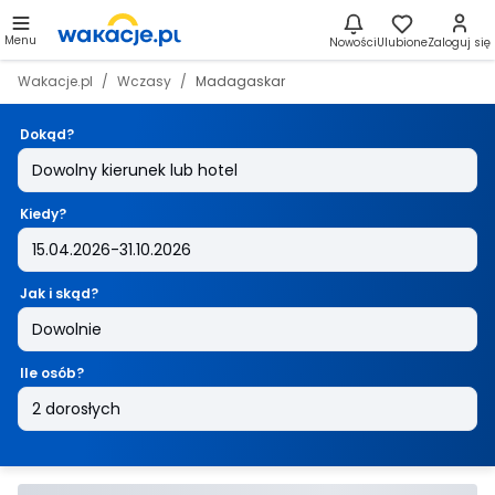
Menu
Nowości
Ulubione
Zaloguj się
Wakacje.pl
Wczasy
Madagaskar
Dokąd?
Kiedy?
Jak i skąd?
Ile osób?