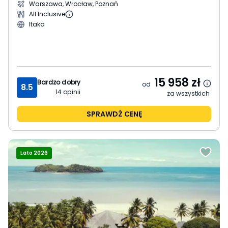
Warszawa, Wrocław, Poznań
All Inclusive
Itaka
15 958
zł
Bardzo dobry
od
8.5
14
opinii
za wszystkich
SPRAWDŹ CENĘ
Lato 2026