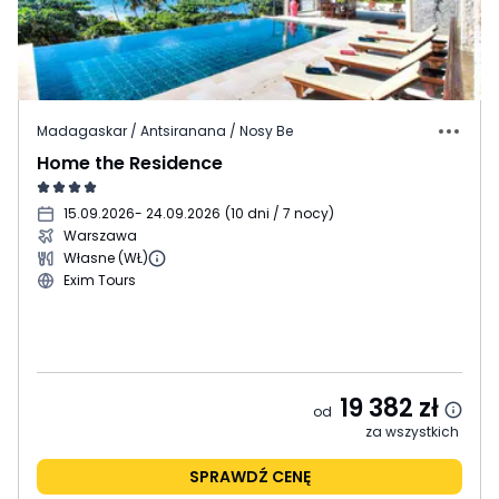
Madagaskar / Antsiranana / Nosy Be
Home the Residence
15.09.2026
- 24.09.2026
(
10 dni / 7 nocy
)
Warszawa
Własne (WŁ)
Exim Tours
19 382
zł
od
za wszystkich
SPRAWDŹ CENĘ