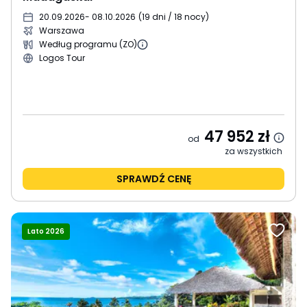
20.09.2026
- 08.10.2026
(
19 dni / 18 nocy
)
Warszawa
Według programu (ZO)
Logos Tour
47 952
zł
od
za wszystkich
SPRAWDŹ CENĘ
Lato 2026