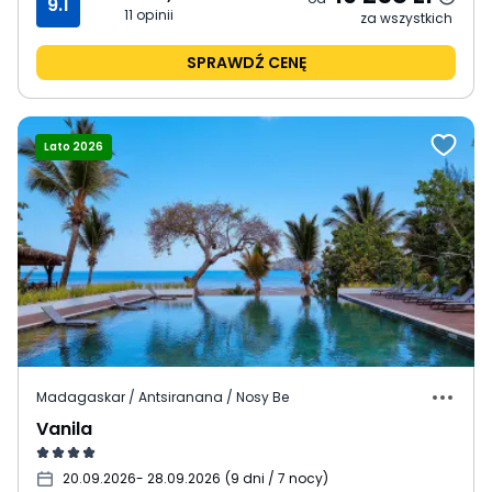
9.1
11
opinii
za wszystkich
SPRAWDŹ CENĘ
Lato 2026
Madagaskar / Antsiranana / Nosy Be
Vanila
20.09.2026
- 28.09.2026
(
9 dni / 7 nocy
)