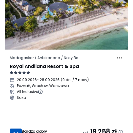
Madagaskar / Antsiranana / Nosy Be
Royal Andilana Resort & Spa
20.09.2026
- 28.09.2026
(
9 dni / 7 nocy
)
Poznań, Wrocław, Warszawa
All Inclusive
Itaka
19 258
zł
Bardzo dobry
od