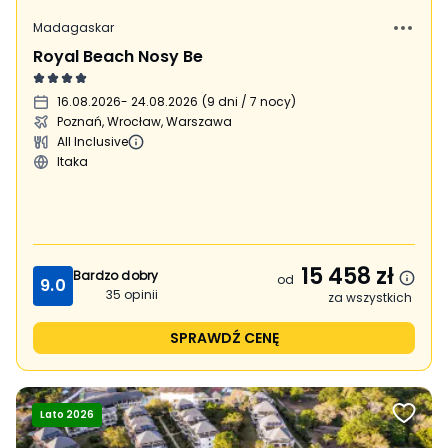
Madagaskar
Royal Beach Nosy Be
16.08.2026
- 24.08.2026
(
9 dni / 7 nocy
)
Poznań, Wrocław, Warszawa
All Inclusive
Itaka
15 458
zł
Bardzo dobry
od
9.0
35
opinii
za wszystkich
SPRAWDŹ CENĘ
Lato 2026