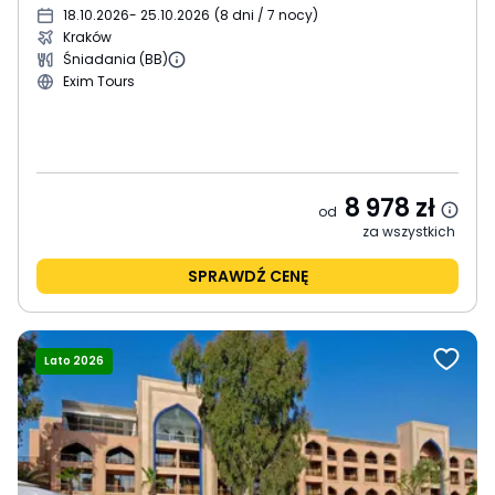
18.10.2026
- 25.10.2026
(
8 dni / 7 nocy
)
Kraków
Śniadania (BB)
Exim Tours
8 978
zł
od
za wszystkich
SPRAWDŹ CENĘ
Lato 2026