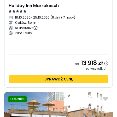
Holiday Inn Marrakesch
18.10.2026
- 25.10.2026
(
8 dni / 7 nocy
)
Kraków, Berlin
All Inclusive
Exim Tours
13 918
zł
od
za wszystkich
SPRAWDŹ CENĘ
Lato 2026