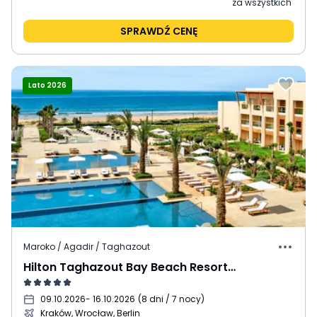
za wszystkich
SPRAWDŹ CENĘ
Lato 2026
Maroko / Agadir / Taghazout
Hilton Taghazout Bay Beach Resort & Spa
09.10.2026
- 16.10.2026
(
8 dni / 7 nocy
)
Kraków, Wrocław, Berlin