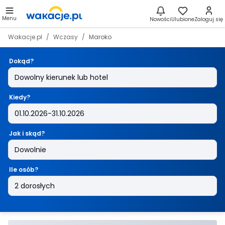
Menu
Nowości
Ulubione
Zaloguj się
Wakacje.pl
Wczasy
Maroko
Dokąd?
Kiedy?
Jak i skąd?
Ile osób?