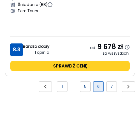
Śniadania (BB)
Exim Tours
9 678
zł
Bardzo dobry
od
8.3
1
opinia
za wszystkich
SPRAWDŹ CENĘ
1
5
6
7