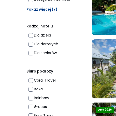
Ukrytych opcji: 7
Pokaż więcej
(7)
Rodzaj hotelu
Dla dzieci
Dla dorosłych
Dla seniorów
Biuro podróży
Coral Travel
Itaka
Rainbow
Grecos
Lato 2026
Exim Tours