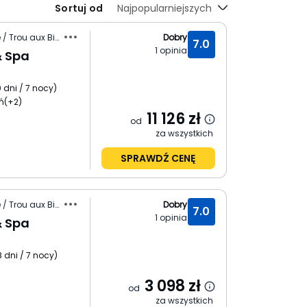
Sortuj od
Najpopularniejszych
Mauritius / Wybrzeże Północne / Trou aux Biches
Dobry
7.0
1
opinia
& Spa
0 dni / 7 nocy
)
ń
(+2)
11 126
zł
od
za wszystkich
SPRAWDŹ CENĘ
Mauritius / Wybrzeże Północne / Trou aux Biches
Dobry
7.0
1
opinia
& Spa
8 dni / 7 nocy
)
3 098
zł
od
za wszystkich