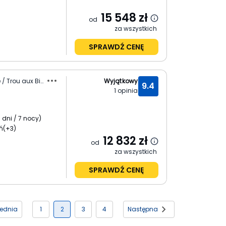
15 548
zł
od
za wszystkich
SPRAWDŹ CENĘ
Mauritius / Wybrzeże Północne / Trou aux Biches
Wyjątkowy
9.4
1
opinia
 dni / 7 nocy
)
ń
(+3)
12 832
zł
od
za wszystkich
SPRAWDŹ CENĘ
zednia
1
2
3
4
Następna