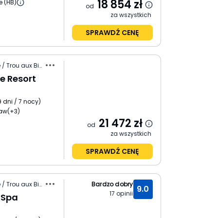
18 854
zł
e (HB)
od
za wszystkich
SPRAWDŹ CENĘ
Mauritius / Wybrzeże Północne / Trou aux Biches
ve Resort
9 dni / 7 nocy
)
ław
(+3)
21 472
zł
od
za wszystkich
SPRAWDŹ CENĘ
Mauritius / Wybrzeże Północne / Trou aux Biches
Bardzo dobry
9.0
17
opinii
 Spa