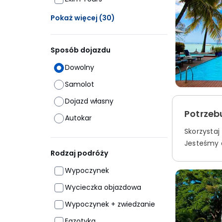
Ukrytych opcji: 30
Pokaż więcej
(30)
Sposób dojazdu
Dowolny
Samolot
Dojazd własny
Potrzeb
Autokar
Skorzystaj
Jesteśmy d
Rodzaj podróży
Wypoczynek
Wycieczka objazdowa
Wypoczynek + zwiedzanie
Egzotyka