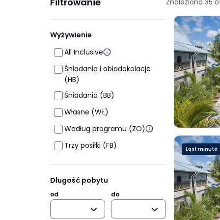
Filtrowanie
Znaleziono
35
o
Wyżywienie
All Inclusive
Śniadania i obiadokolacje
(HB)
Śniadania (BB)
Własne (WŁ)
Według programu (ZO)
Trzy posiłki (FB)
Last minute
Długość pobytu
od
do