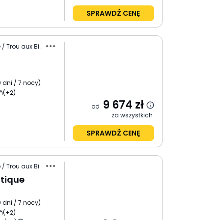
SPRAWDŹ CENĘ
Mauritius / Wybrzeże Północne / Trou aux Biches
0 dni / 7 nocy
)
ń
(+2)
9 674
zł
od
za wszystkich
SPRAWDŹ CENĘ
Mauritius / Wybrzeże Północne / Trou aux Biches
tique
0 dni / 7 nocy
)
ń
(+2)