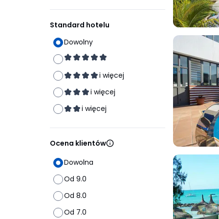
Standard hotelu
Dowolny
i więcej
i więcej
i więcej
Ocena klientów
Dowolna
Od 9.0
Od 8.0
Od 7.0