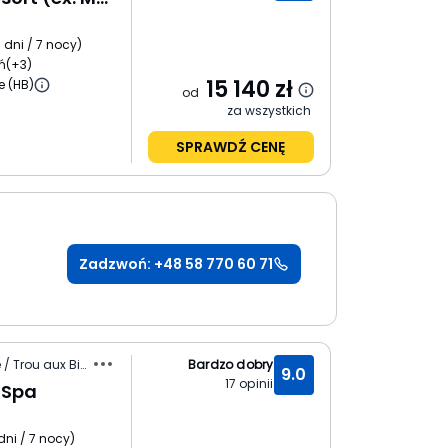
 dni / 7 nocy
)
ń
(+3)
15 140
zł
e (HB)
od
za wszystkich
SPRAWDŹ CENĘ
Zadzwoń: +48 58 770 60 71
Mauritius / Wybrzeże Północne / Trou aux Biches
Bardzo dobry
9.0
17
opinii
 Spa
dni / 7 nocy
)