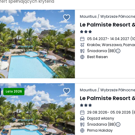
fert spełniających
kryteria
Le Palmiste Resort 
05.04.2027
- 14.04.2027
(
1
Kraków, Warszawa, Pozna
Śniadania (BB)
Best Reisen
Lato 2026
Le Palmiste Resort 
29.08.2026
- 05.09.2026
(
Dojazd własny
Śniadania (BB)
Prima Holiday