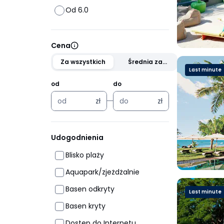
Od 6.0
Cena
Za wszystkich
Średnia za
Last minute
osobę
od
do
zł
zł
zł
zł
Udogodnienia
Blisko plaży
Aquapark/zjeżdżalnie
Basen odkryty
Last minute
Basen kryty
Dostęp do Internetu