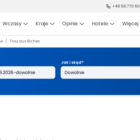
+48 58 770 60
Wczasy
Kraje
Opinie
Hotele
Więcej
ne
Trou aux Biches
Jak i skąd?