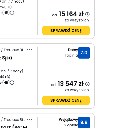
9 dni / 7 nocy
)
ław
(+3)
15 164
zł
e (HB)
od
za wszystkich
SPRAWDŹ CENĘ
Mauritius / Wybrzeże Północne / Trou aux Biches
Dobry
7.0
1
opinia
& Spa
 dni / 7 nocy
)
sk
(+3)
13 547
zł
e (HB)
od
za wszystkich
SPRAWDŹ CENĘ
Mauritius / Wybrzeże Północne / Trou aux Biches
Wyjątkowy
9.9
2
opinie
Coral Azur Beach Resort (ex: Mont Choisy)