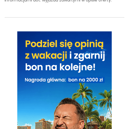
informacjami dot. wyjazdu zawartymi w opisie oferty.