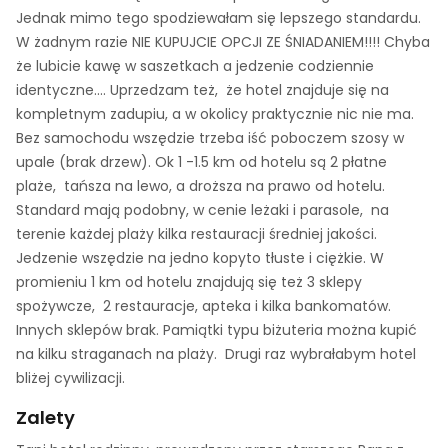
Jednak mimo tego spodziewałam się lepszego standardu.
W żadnym razie NIE KUPUJCIE OPCJI ZE ŚNIADANIEM!!!! Chyba
że lubicie kawę w saszetkach a jedzenie codziennie
identyczne.... Uprzedzam też, że hotel znajduje się na
kompletnym zadupiu, a w okolicy praktycznie nic nie ma.
Bez samochodu wszędzie trzeba iść poboczem szosy w
upale (brak drzew). Ok 1 -1.5 km od hotelu są 2 płatne
plaże, tańsza na lewo, a droższa na prawo od hotelu.
Standard mają podobny, w cenie leżaki i parasole, na
terenie każdej plaży kilka restauracji średniej jakości.
Jedzenie wszędzie na jedno kopyto tłuste i ciężkie. W
promieniu 1 km od hotelu znajdują się też 3 sklepy
spożywcze, 2 restauracje, apteka i kilka bankomatów.
Innych sklepów brak. Pamiątki typu biżuteria można kupić
na kilku straganach na plaży. Drugi raz wybrałabym hotel
bliżej cywilizacji.
Zalety