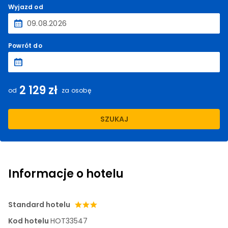
Wyjazd od
Powrót do
2 129 zł
od
za osobę
SZUKAJ
Informacje o hotelu
Standard hotelu
Kod hotelu
HOT33547