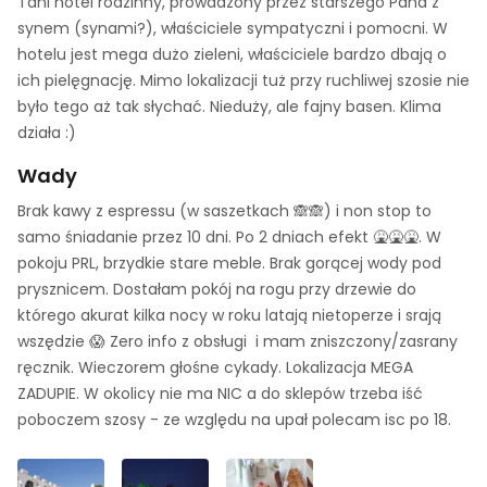
Tani hotel rodzinny, prowadzony przez starszego Pana z
synem (synami?), właściciele sympatyczni i pomocni. W
hotelu jest mega dużo zieleni, właściciele bardzo dbają o
ich pielęgnację. Mimo lokalizacji tuż przy ruchliwej szosie nie
było tego aż tak słychać. Nieduży, ale fajny basen. Klima
działa :)
Wady
Brak kawy z espressu (w saszetkach 🙈🙈) i non stop to
samo śniadanie przez 10 dni. Po 2 dniach efekt 🤮🤮🤮. W
pokoju PRL, brzydkie stare meble. Brak gorącej wody pod
prysznicem. Dostałam pokój na rogu przy drzewie do
którego akurat kilka nocy w roku latają nietoperze i srają
wszędzie 😱 Zero info z obsługi i mam zniszczony/zasrany
ręcznik. Wieczorem głośne cykady. Lokalizacja MEGA
ZADUPIE. W okolicy nie ma NIC a do sklepów trzeba iść
poboczem szosy - ze względu na upał polecam isc po 18.