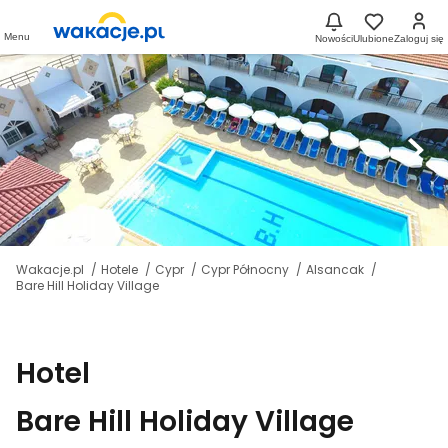
Menu
Nowości
Ulubione
Zaloguj się
Wakacje.pl
Hotele
Cypr
Cypr Północny
Alsancak
Bare Hill Holiday Village
Hotel
Bare Hill Holiday Village