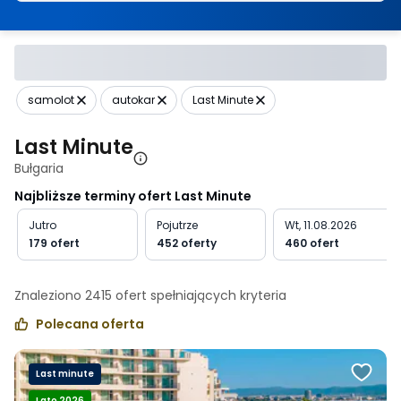
samolot
autokar
Last Minute
Last Minute
Bułgaria
Najbliższe terminy ofert Last Minute
Jutro
Pojutrze
Wt, 11.08.2026
179 ofert
452 oferty
460 ofert
Znaleziono
2415
ofert spełniających
kryteria
Polecana oferta
Last minute
Lato 2026