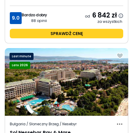
6 842
zł
Bardzo dobry
od
9.0
88
opinii
za wszystkich
SPRAWDŹ CENĘ
Last minute
Lato 2026
Bułgaria / Słoneczny Brzeg / Nesebyr
Sol Nessebar Bay & Mare