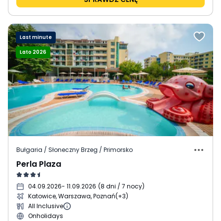
Last minute
Lato 2026
Bułgaria / Słoneczny Brzeg / Primorsko
Perla Plaza
04.09.2026
- 11.09.2026
(
8 dni / 7 nocy
)
Katowice, Warszawa, Poznań
(+3)
All Inclusive
Onholidays