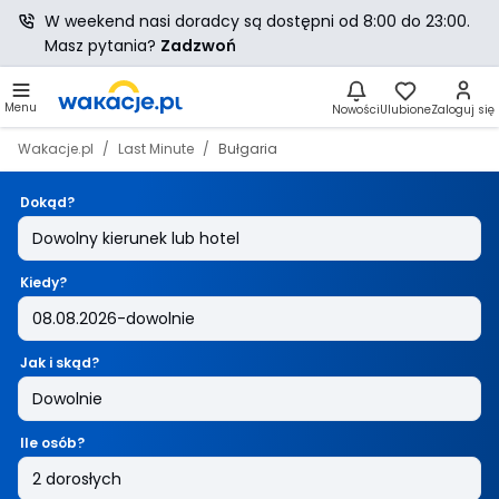
W weekend nasi doradcy są dostępni od 8:00 do 23:00.
Masz pytania?
Zadzwoń
Menu
Nowości
Ulubione
Zaloguj się
Wakacje.pl
Last Minute
Bułgaria
Dokąd?
Kiedy?
Jak i skąd?
Ile osób?