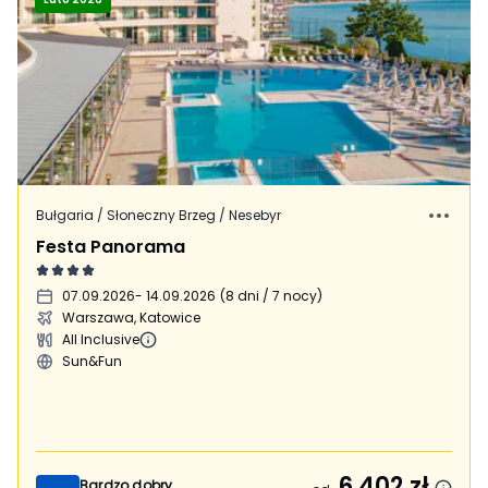
Bułgaria / Słoneczny Brzeg / Nesebyr
Festa Panorama
07.09.2026
- 14.09.2026
(
8 dni / 7 nocy
)
Warszawa, Katowice
All Inclusive
Sun&Fun
6 402
zł
Bardzo dobry