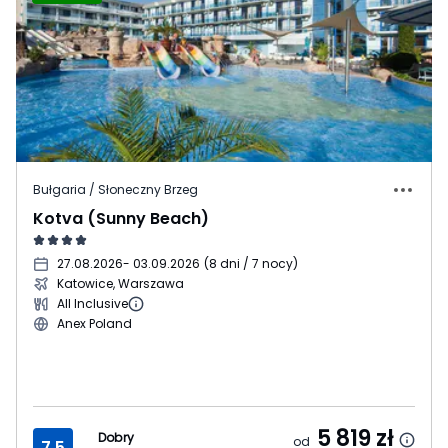
Bułgaria / Słoneczny Brzeg
Kotva (Sunny Beach)
27.08.2026
- 03.09.2026
(
8 dni / 7 nocy
)
Katowice, Warszawa
All Inclusive
Anex Poland
5 819
zł
Dobry
od
7.5