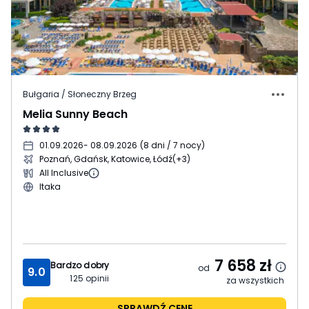
Bułgaria / Słoneczny Brzeg
Melia Sunny Beach
01.09.2026
- 08.09.2026
(
8 dni / 7 nocy
)
Poznań, Gdańsk, Katowice, Łódź
(+3)
All Inclusive
Itaka
7 658
zł
Bardzo dobry
od
9.0
125
opinii
za wszystkich
SPRAWDŹ CENĘ