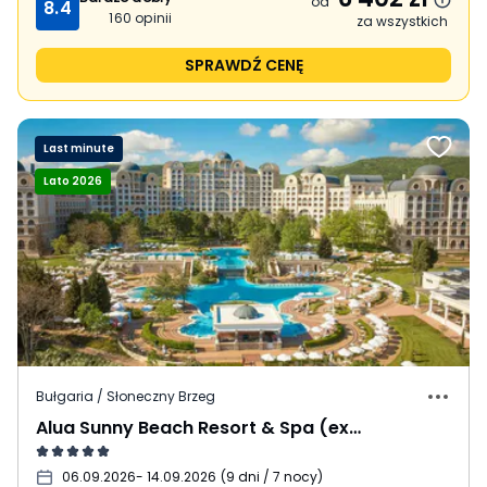
od
8.4
160
opinii
za wszystkich
SPRAWDŹ CENĘ
Last minute
Lato 2026
Bułgaria / Słoneczny Brzeg
Alua Sunny Beach Resort & Spa (ex. Dreams Sunny Beach Resort & Spa)
06.09.2026
- 14.09.2026
(
9 dni / 7 nocy
)