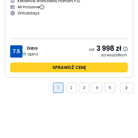
Katowice, Warszawa, Poznań
(+3)
All Inclusive
Onholidays
3 998
zł
Dobry
od
7.5
111
opinii
za wszystkich
SPRAWDŹ CENĘ
1
2
3
4
5