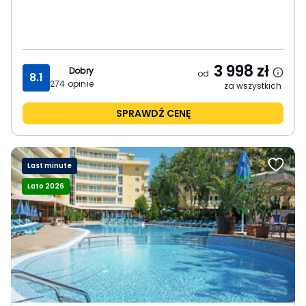
3 998
zł
Dobry
od
8.1
274
opinie
za wszystkich
SPRAWDŹ CENĘ
Last minute
Lato 2026