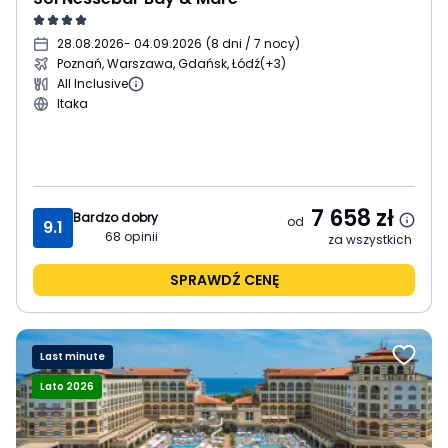
28.08.2026
- 04.09.2026
(
8 dni / 7 nocy
)
Poznań, Warszawa, Gdańsk, Łódź
(+3)
All Inclusive
Itaka
7 658
zł
Bardzo dobry
od
9.1
68
opinii
za wszystkich
SPRAWDŹ CENĘ
Last minute
Lato 2026