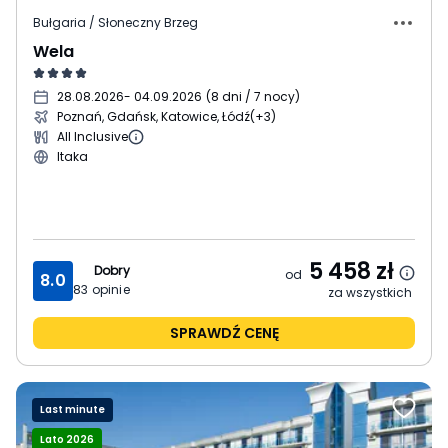
Bułgaria / Słoneczny Brzeg
Wela
28.08.2026
- 04.09.2026
(
8 dni / 7 nocy
)
Poznań, Gdańsk, Katowice, Łódź
(+3)
All Inclusive
Itaka
5 458
zł
Dobry
od
8.0
83
opinie
za wszystkich
SPRAWDŹ CENĘ
Last minute
Lato 2026