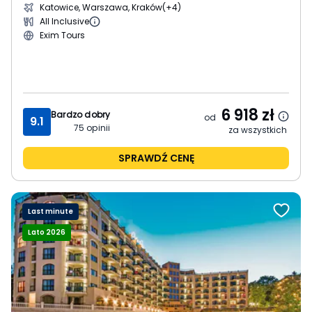
Katowice, Warszawa, Kraków
(+4)
All Inclusive
Exim Tours
6 918
zł
Bardzo dobry
od
9.1
75
opinii
za wszystkich
SPRAWDŹ CENĘ
Last minute
Lato 2026