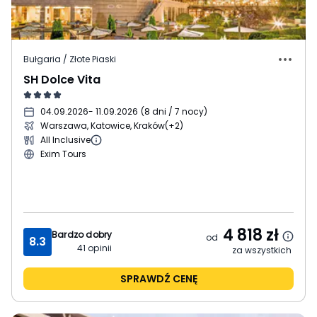
Bułgaria / Złote Piaski
SH Dolce Vita
04.09.2026
- 11.09.2026
(
8 dni / 7 nocy
)
Warszawa, Katowice, Kraków
(+2)
All Inclusive
Exim Tours
4 818
zł
Bardzo dobry
od
8.3
41
opinii
za wszystkich
SPRAWDŹ CENĘ