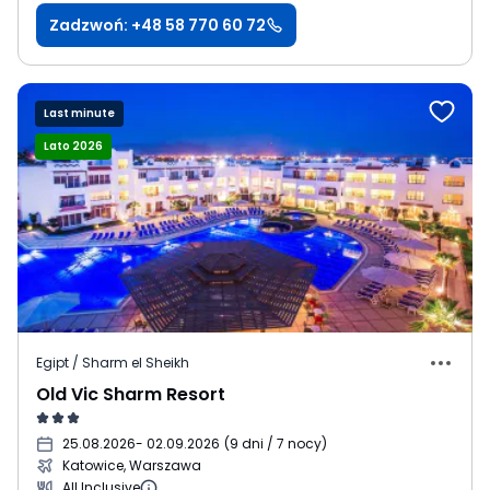
Zadzwoń: +48 58 770 60 72
Last minute
Lato 2026
Egipt / Sharm el Sheikh
Old Vic Sharm Resort
25.08.2026
- 02.09.2026
(
9 dni / 7 nocy
)
Katowice, Warszawa
All Inclusive