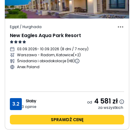
Egipt / Hurghada
New Eagles Aqua Park Resort
03.09.2026
- 10.09.2026
(
8 dni / 7 nocy
)
Warszawa - Radom, Katowice
(+2)
Śniadania i obiadokolacje (HB)
Anex Poland
4 581
zł
Słaby
od
3.2
3
opinie
za wszystkich
SPRAWDŹ CENĘ