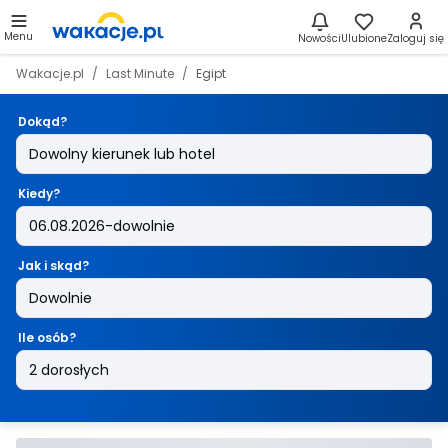
Menu
Nowości
Ulubione
Zaloguj się
Wakacje.pl
Last Minute
Egipt
Dokąd?
Kiedy?
Jak i skąd?
Ile osób?