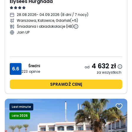
Elysees Hurghada
28.08.2026
- 04.09.2026
(
8 dni / 7 nocy
)
Warszawa, Katowice, Gdańsk
(+5)
Śniadania i obiadokolacje (HB)
Join UP
4 632
zł
Średni
od
6.6
223
opinie
za wszystkich
SPRAWDŹ CENĘ
Last minute
Lato 2026