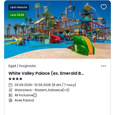
Last minute
Lato 2026
Egipt / Hurghada
White Valley Palace (ex. Emerald Beach & Resort)
03.09.2026
- 10.09.2026
(
8 dni / 7 nocy
)
Warszawa - Radom, Katowice
(+2)
All Inclusive
Anex Poland