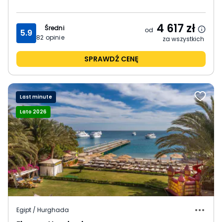
4 617
zł
Średni
od
5.9
82
opinie
za wszystkich
SPRAWDŹ CENĘ
Last minute
Lato 2026
Egipt / Hurghada