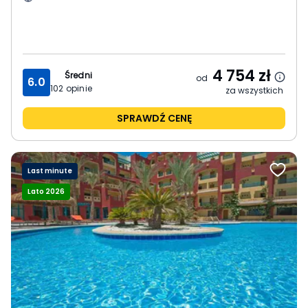
4 754
zł
Średni
od
6.0
102
opinie
za wszystkich
SPRAWDŹ CENĘ
Last minute
Lato 2026