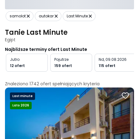
samolot
autokar
Last Minute
Tanie Last Minute
Egipt
Najbliższe terminy ofert Last Minute
Jutro
Pojutrze
Nd, 09.08.2026
12 ofert
159 ofert
115 ofert
Znaleziono
1742
ofert spełniających
kryteria
Last minute
Lato 2026