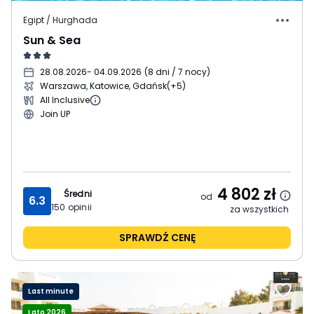
Egipt / Hurghada
Sun & Sea
28.08.2026
- 04.09.2026
(
8 dni / 7 nocy
)
Warszawa, Katowice, Gdańsk
(+5)
All Inclusive
Join UP
4 802
zł
Średni
od
6.3
150
opinii
za wszystkich
SPRAWDŹ CENĘ
Last minute
Lato 2026