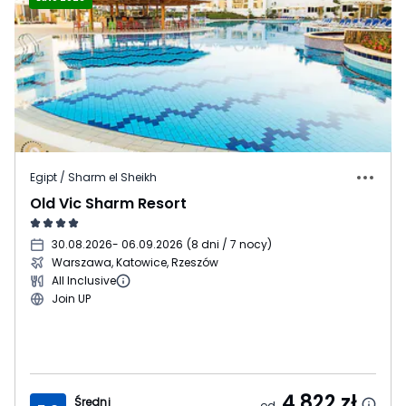
Egipt / Sharm el Sheikh
Old Vic Sharm Resort
30.08.2026
- 06.09.2026
(
8 dni / 7 nocy
)
Warszawa, Katowice, Rzeszów
All Inclusive
Join UP
4 822
zł
Średni
od