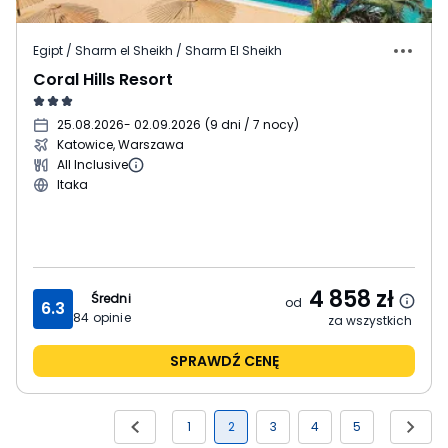
Egipt / Sharm el Sheikh / Sharm El Sheikh
Coral Hills Resort
25.08.2026
- 02.09.2026
(
9 dni / 7 nocy
)
Katowice, Warszawa
All Inclusive
Itaka
4 858
zł
Średni
od
6.3
84
opinie
za wszystkich
SPRAWDŹ CENĘ
1
2
3
4
5