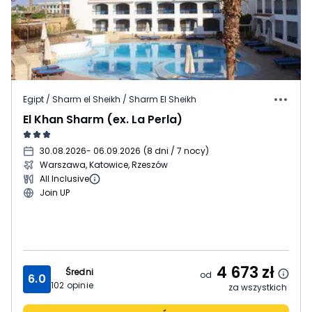
Egipt / Sharm el Sheikh / Sharm El Sheikh
El Khan Sharm (ex. La Perla)
30.08.2026
- 06.09.2026
(
8 dni / 7 nocy
)
Warszawa, Katowice, Rzeszów
All Inclusive
Join UP
4 673
zł
Średni
od
6.0
102
opinie
za wszystkich