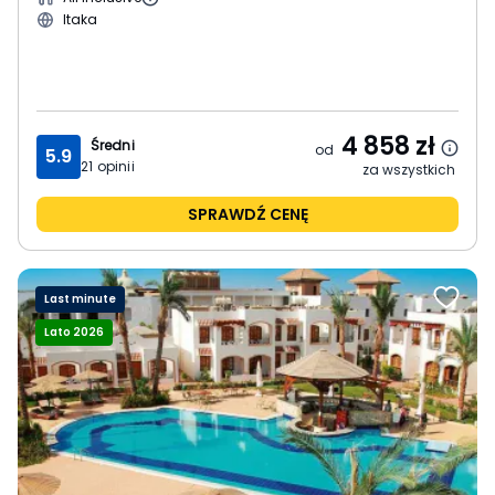
Itaka
4 858
zł
Średni
od
5.9
21
opinii
za wszystkich
SPRAWDŹ CENĘ
Last minute
Lato 2026