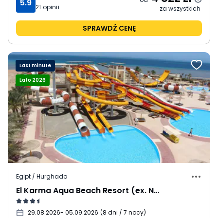
5.9
21
opinii
za wszystkich
SPRAWDŹ CENĘ
Last minute
Lato 2026
Egipt / Hurghada
El Karma Aqua Beach Resort (ex. Nubia Aqua Beach Resort)
29.08.2026
- 05.09.2026
(
8 dni / 7 nocy
)