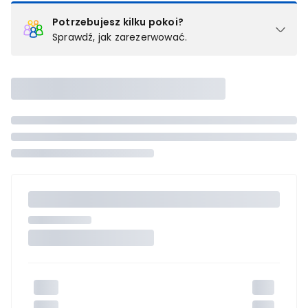
Potrzebujesz kilku pokoi?
Sprawdź, jak zarezerwować.
Podział na pokoje
Powyżej wybierasz liczbę osób, które będą zakwaterowane w 1
pokoju (lub apartamencie, willi itd.). Wybierz jedną z ofert z listy
i zarezerwuj ją. Zrób oddzielne rezerwacje dla każdego
kolejnego pokoju lub
skontaktuj się z nami,
by złożyć
zamówienie u naszego doradcy.
Maksymalna liczba uczestników
Jeśli nie możesz dodać kolejnych osób, osiągnąłeś(-aś)
maksymalny limit dla 1 pokoju.