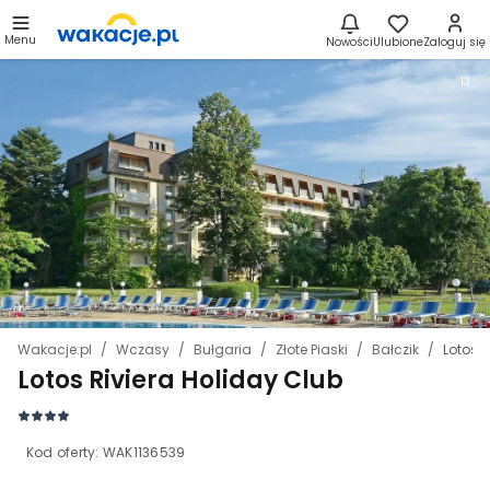
Menu
Nowości
Ulubione
Zaloguj się
13
Wakacje.pl
Wczasy
Bułgaria
Złote Piaski
Bałczik
Lotos R
Lotos Riviera Holiday Club
Kod oferty:
WAK1136539