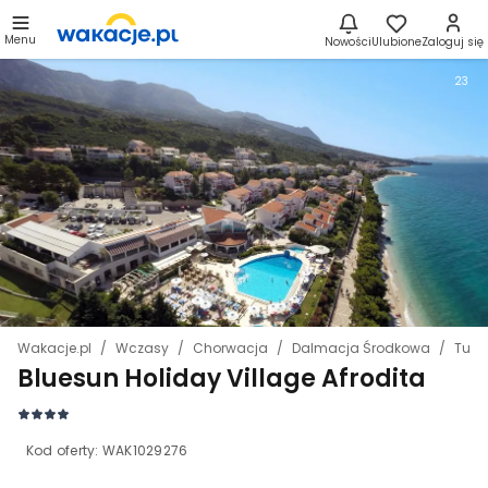
Menu
Nowości
Ulubione
Zaloguj się
23
Wakacje.pl
Wczasy
Chorwacja
Dalmacja Środkowa
Tuce
Bluesun Holiday Village Afrodita
Kod oferty:
WAK1029276