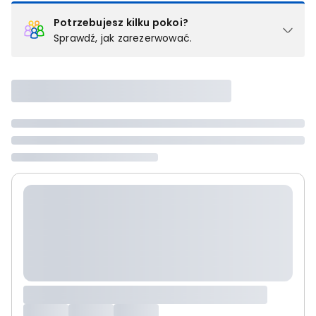
Potrzebujesz kilku pokoi?
Sprawdź, jak zarezerwować.
Podział na pokoje
Powyżej wybierasz liczbę osób, które będą zakwaterowane w 1
pokoju (lub apartamencie, willi itd.). Wybierz jedną z ofert z listy
i zarezerwuj ją. Zrób oddzielne rezerwacje dla każdego
kolejnego pokoju lub
skontaktuj się z nami,
by złożyć
zamówienie u naszego doradcy.
Maksymalna liczba uczestników
Jeśli nie możesz dodać kolejnych osób, osiągnąłeś(-aś)
maksymalny limit dla 1 pokoju.