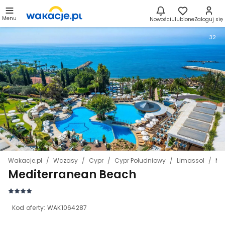
Menu
Nowości
Ulubione
Zaloguj się
32
Wakacje.pl
Wczasy
Cypr
Cypr Południowy
Limassol
Me
Mediterranean Beach
Kod oferty:
WAK1064287