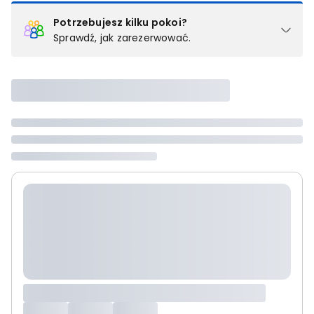
Potrzebujesz kilku pokoi?
Sprawdź, jak zarezerwować.
Podział na pokoje
Powyżej wybierasz liczbę osób, które będą zakwaterowane w 1
pokoju (lub apartamencie, willi itd.). Wybierz jedną z ofert z listy
i zarezerwuj ją. Zrób oddzielne rezerwacje dla każdego
kolejnego pokoju lub
skontaktuj się z nami,
by złożyć
zamówienie u naszego doradcy.
Maksymalna liczba uczestników
Jeśli nie możesz dodać kolejnych osób, osiągnąłeś(-aś)
maksymalny limit dla 1 pokoju.