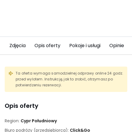
Zdjęcia
Opis oferty
Pokoje i usługi
Opinie (5
Ta oferta wymaga samodzielnej odprawy online 24 godz.
przed wylotem. Instrukcję, jak to zrobić, otrzymasz po
potwierdzeniu rezerwacji.
Opis oferty
Region:
Cypr Południowy
Biuro podróży (przedsiębiorca):
Click&Go