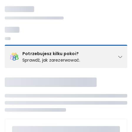
Potrzebujesz kilku pokoi?
Sprawdź, jak zarezerwować.
Podział na pokoje
Powyżej wybierasz liczbę osób, które będą zakwaterowane w 1
pokoju (lub apartamencie, willi itd.). Wybierz jedną z ofert z listy
i zarezerwuj ją. Zrób oddzielne rezerwacje dla każdego
kolejnego pokoju lub
skontaktuj się z nami,
by złożyć
zamówienie u naszego doradcy.
Maksymalna liczba uczestników
Jeśli nie możesz dodać kolejnych osób, osiągnąłeś(-aś)
maksymalny limit dla 1 pokoju.