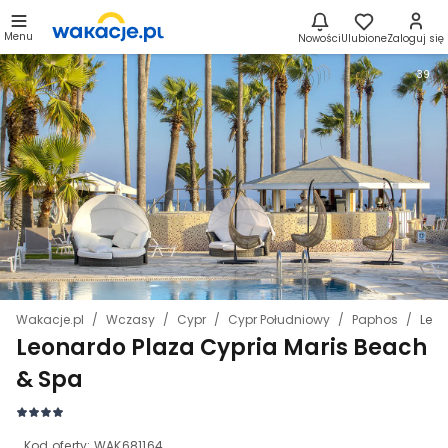
Menu
Nowości
Ulubione
Zaloguj się
39
Wakacje.pl
Wczasy
Cypr
Cypr Południowy
Paphos
Leon
Leonardo Plaza Cypria Maris Beach
& Spa
Kod oferty:
WAK681164