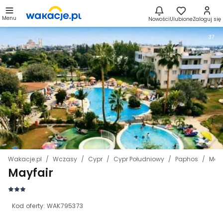
Menu
Nowości
Ulubione
Zaloguj się
37
Wakacje.pl
Wczasy
Cypr
Cypr Południowy
Paphos
Mayf
Mayfair
Kod oferty:
WAK795373