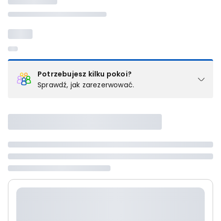
Potrzebujesz kilku pokoi?
Sprawdź, jak zarezerwować.
Podział na pokoje
Powyżej wybierasz liczbę osób, które będą zakwaterowane w 1
pokoju (lub apartamencie, willi itd.). Wybierz jedną z ofert z listy
i zarezerwuj ją. Zrób oddzielne rezerwacje dla każdego
kolejnego pokoju lub
skontaktuj się z nami,
by złożyć
zamówienie u naszego doradcy.
Maksymalna liczba uczestników
Jeśli nie możesz dodać kolejnych osób, osiągnąłeś(-aś)
maksymalny limit dla 1 pokoju.