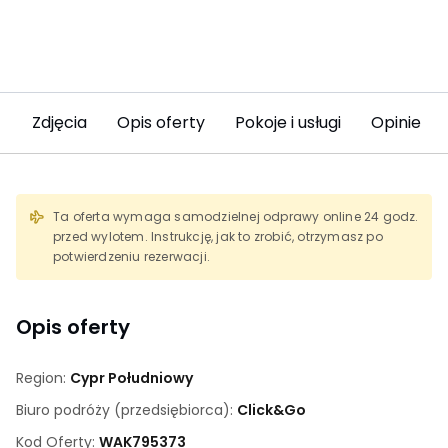
Zdjęcia
Opis oferty
Pokoje i usługi
Opinie (4
Ta oferta wymaga samodzielnej odprawy online 24 godz.
przed wylotem. Instrukcję, jak to zrobić, otrzymasz po
potwierdzeniu rezerwacji.
Opis oferty
Region:
Cypr Południowy
Biuro podróży (przedsiębiorca):
Click&Go
Kod Oferty:
WAK
795373