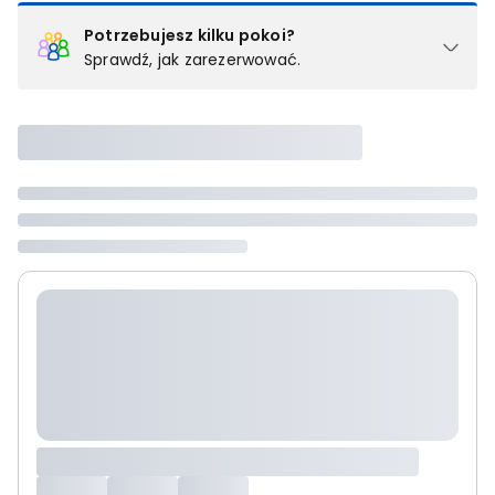
Potrzebujesz kilku pokoi?
Sprawdź, jak zarezerwować.
Podział na pokoje
Powyżej wybierasz liczbę osób, które będą zakwaterowane w 1
pokoju (lub apartamencie, willi itd.). Wybierz jedną z ofert z listy
i zarezerwuj ją. Zrób oddzielne rezerwacje dla każdego
kolejnego pokoju lub
skontaktuj się z nami,
by złożyć
zamówienie u naszego doradcy.
Maksymalna liczba uczestników
Jeśli nie możesz dodać kolejnych osób, osiągnąłeś(-aś)
maksymalny limit dla 1 pokoju.