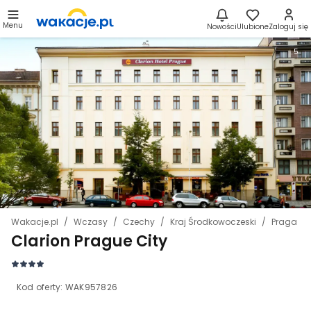
Menu
Nowości
Ulubione
Zaloguj się
5
Wakacje.pl
Wczasy
Czechy
Kraj Środkowoczeski
Praga
Clarion Prague City
Kod oferty:
WAK957826