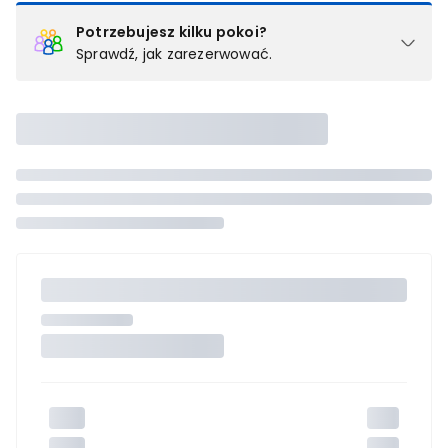
Potrzebujesz kilku pokoi?
Sprawdź, jak zarezerwować.
Podział na pokoje
Powyżej wybierasz liczbę osób, które będą zakwaterowane w 1
pokoju (lub apartamencie, willi itd.). Wybierz jedną z ofert z listy
i zarezerwuj ją. Zrób oddzielne rezerwacje dla każdego
kolejnego pokoju lub
skontaktuj się z nami,
by złożyć
zamówienie u naszego doradcy.
Maksymalna liczba uczestników
Jeśli nie możesz dodać kolejnych osób, osiągnąłeś(-aś)
maksymalny limit dla 1 pokoju.