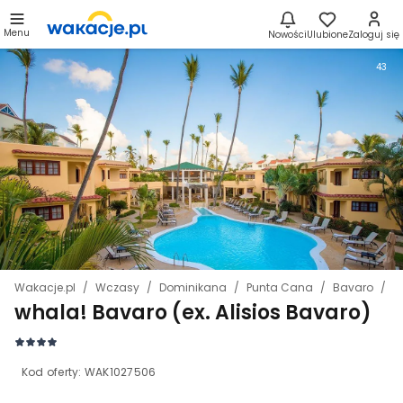
Menu
Nowości
Ulubione
Zaloguj się
43
Wakacje.pl
Wczasy
Dominikana
Punta Cana
Bavaro
w
whala! Bavaro (ex. Alisios Bavaro)
Kod oferty:
WAK1027506