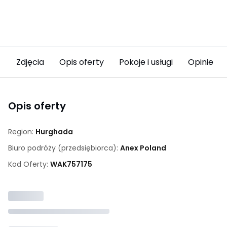
Zdjęcia
Opis oferty
Pokoje i usługi
Opinie (2
Opis oferty
Region:
Hurghada
Biuro podróży (przedsiębiorca):
Anex Poland
Kod Oferty:
WAK
757175