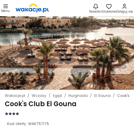
Menu
Nowości
Ulubione
Zaloguj się
21
Wakacje.pl
Wczasy
Egipt
Hurghada
El Gouna
Cook's C
Cook's Club El Gouna
Kod oferty:
WAK757175