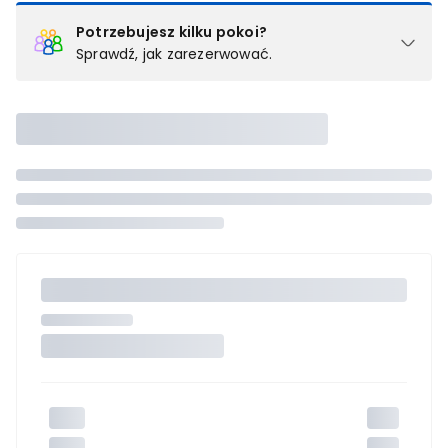
Potrzebujesz kilku pokoi?
Sprawdź, jak zarezerwować.
Podział na pokoje
Powyżej wybierasz liczbę osób, które będą zakwaterowane w 1
pokoju (lub apartamencie, willi itd.). Wybierz jedną z ofert z listy
i zarezerwuj ją. Zrób oddzielne rezerwacje dla każdego
kolejnego pokoju lub
skontaktuj się z nami,
by złożyć
zamówienie u naszego doradcy.
Maksymalna liczba uczestników
Jeśli nie możesz dodać kolejnych osób, osiągnąłeś(-aś)
maksymalny limit dla 1 pokoju.