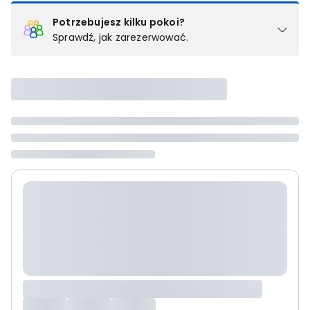
Potrzebujesz kilku pokoi?
Sprawdź, jak zarezerwować.
Podział na pokoje
Powyżej wybierasz liczbę osób, które będą zakwaterowane w 1
pokoju (lub apartamencie, willi itd.). Wybierz jedną z ofert z listy
i zarezerwuj ją. Zrób oddzielne rezerwacje dla każdego
kolejnego pokoju lub
skontaktuj się z nami,
by złożyć
zamówienie u naszego doradcy.
Maksymalna liczba uczestników
Jeśli nie możesz dodać kolejnych osób, osiągnąłeś(-aś)
maksymalny limit dla 1 pokoju.