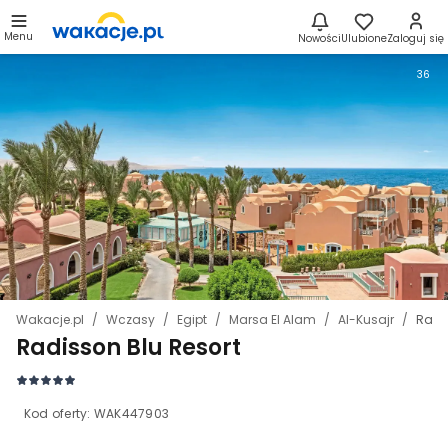
Menu
Nowości
Ulubione
Zaloguj się
36
Wakacje.pl
Wczasy
Egipt
Marsa El Alam
Al-Kusajr
Radi
Radisson Blu Resort
Kod oferty:
WAK447903