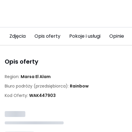
Zdjęcia
Opis oferty
Pokoje i usługi
Opinie (9
Opis oferty
Region:
Marsa El Alam
Biuro podróży (przedsiębiorca):
Rainbow
Kod Oferty:
WAK
447903