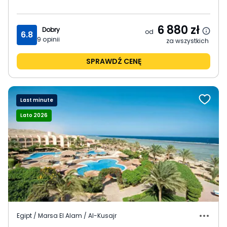
6 880
zł
Dobry
od
6.8
9
opinii
za wszystkich
SPRAWDŹ CENĘ
Last minute
Lato 2026
Egipt / Marsa El Alam / Al-Kusajr