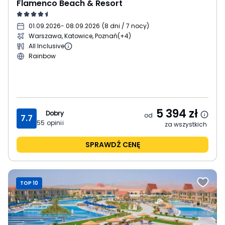
Flamenco Beach & Resort
01.09.2026
- 08.09.2026
(
8 dni / 7 nocy
)
Warszawa, Katowice, Poznań
(+4)
All Inclusive
Rainbow
5 394
zł
Dobry
od
7.7
55
opinii
za wszystkich
SPRAWDŹ CENĘ
TOP 10