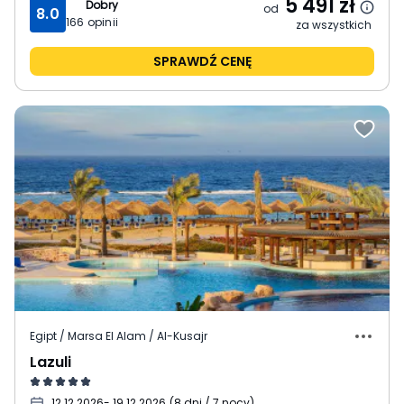
5 491
zł
Dobry
od
8.0
166
opinii
za wszystkich
SPRAWDŹ CENĘ
Egipt / Marsa El Alam / Al-Kusajr
Lazuli
12.12.2026
- 19.12.2026
(
8 dni / 7 nocy
)