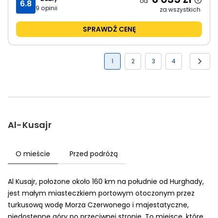
od
6.8
9
opinii
za wszystkich
SPRAWDŹ CENĘ
1
2
3
4
Al-Kusajr
O mieście
Przed podróżą
Al Kusajr, położone około 160 km na południe od Hurghady,
jest małym miasteczkiem portowym otoczonym przez
turkusową wodę Morza Czerwonego i majestatyczne,
niedostępne góry po przeciwnej stronie. To miejsce, które