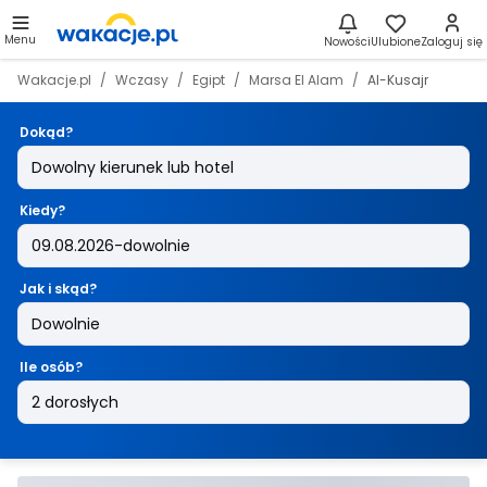
Menu
Nowości
Ulubione
Zaloguj się
Wakacje.pl
Wczasy
Egipt
Marsa El Alam
Al-Kusajr
Dokąd?
Kiedy?
Jak i skąd?
Ile osób?