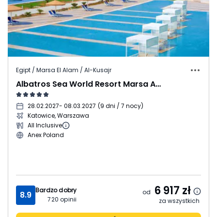
Egipt / Marsa El Alam / Al-Kusajr
Albatros Sea World Resort Marsa Alam
28.02.2027
- 08.03.2027
(
9 dni / 7 nocy
)
Katowice, Warszawa
All Inclusive
Anex Poland
6 917
zł
Bardzo dobry
od
8.9
720
opinii
za wszystkich