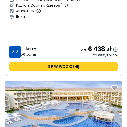
Poznań, Gdańsk, Rzeszów
(+5)
All Inclusive
Itaka
6 438
zł
Dobry
od
7.7
56
opinii
za wszystkich
SPRAWDŹ CENĘ