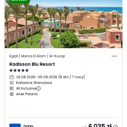
Egipt / Marsa El Alam / Al-Kusajr
Radisson Blu Resort
29.08.2026
- 05.09.2026
(
8 dni / 7 nocy
)
Katowice, Warszawa
All Inclusive
Anex Poland
6 035
zł
Dobry