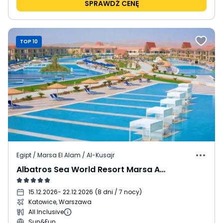
SPRAWDŹ CENĘ
TOP 10
Egipt / Marsa El Alam / Al-Kusajr
Albatros Sea World Resort Marsa Alam
15.12.2026
- 22.12.2026
(
8 dni / 7 nocy
)
Katowice, Warszawa
All Inclusive
Sun&Fun