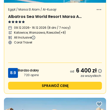
Egipt / Marsa El Alam / Al-Kusajr
Albatros Sea World Resort Marsa Alam
09.12.2026
- 16.12.2026
(
8 dni / 7 nocy
)
Katowice, Warszawa, Rzeszów
(+8)
All Inclusive
Coral Travel
6 400
zł
Bardzo dobry
od
8.9
720
opinii
za wszystkich
SPRAWDŹ CENĘ