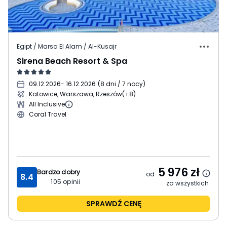
Egipt / Marsa El Alam / Al-Kusajr
Sirena Beach Resort & Spa
09.12.2026
- 16.12.2026
(
8 dni / 7 nocy
)
Katowice, Warszawa, Rzeszów
(+8)
All Inclusive
Coral Travel
5 976
zł
Bardzo dobry
od
8.4
105
opinii
za wszystkich
SPRAWDŹ CENĘ