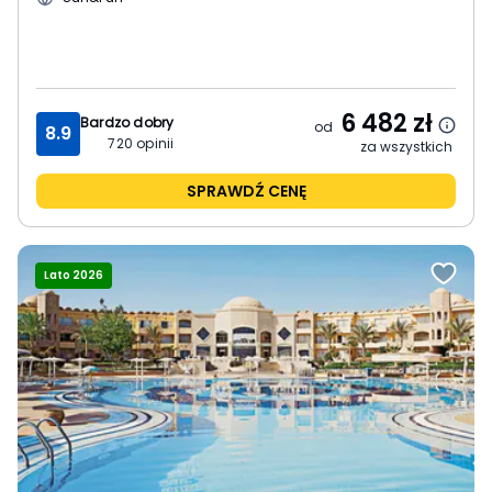
6 482
zł
Bardzo dobry
od
8.9
720
opinii
za wszystkich
SPRAWDŹ CENĘ
Lato 2026