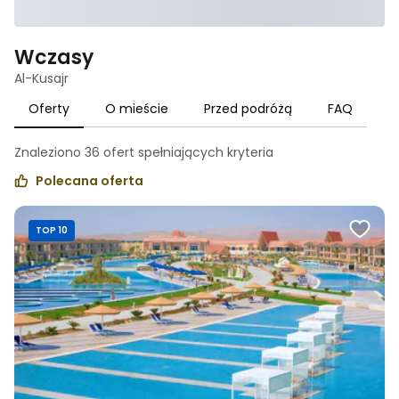
Wczasy
Al-Kusajr
Oferty
O mieście
Przed podróżą
FAQ
Znaleziono
36
ofert spełniających
kryteria
Polecana oferta
TOP 10