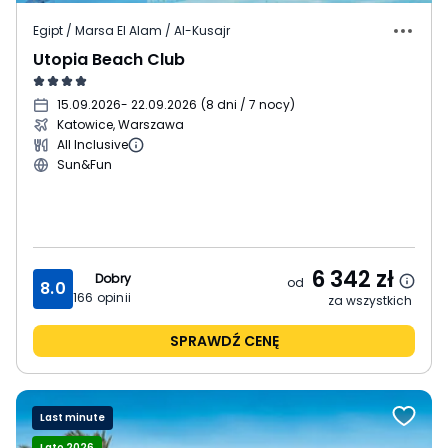
Egipt / Marsa El Alam / Al-Kusajr
Utopia Beach Club
15.09.2026
- 22.09.2026
(
8 dni / 7 nocy
)
Katowice, Warszawa
All Inclusive
Sun&Fun
6 342
zł
Dobry
od
8.0
166
opinii
za wszystkich
SPRAWDŹ CENĘ
Last minute
Lato 2026