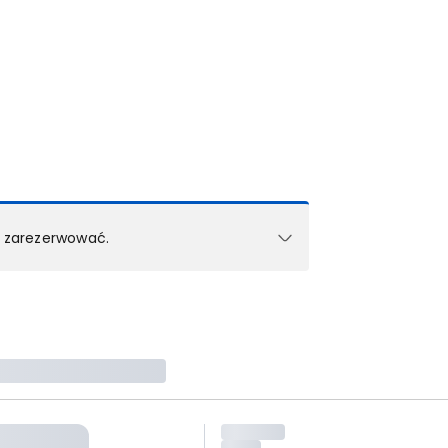
k zarezerwować.
e w 1 pokoju (lub apartamencie, willi itd.).
zielne rezerwacje dla każdego kolejnego pokoju
zego doradcy.
ś) maksymalny limit dla 1 pokoju.