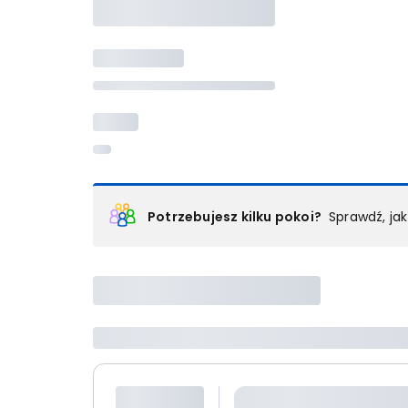
Potrzebujesz kilku pokoi?
Sprawdź, ja
Podział na pokoje
Powyżej wybierasz liczbę osób, które będą zakwaterowan
Wybierz jedną z ofert z listy i zarezerwuj ją. Zrób odd
lub
skontaktuj się z nami,
by złożyć zamówienie u nas
Maksymalna liczba uczestników
Jeśli nie możesz dodać kolejnych osób, osiągnąłeś(-a