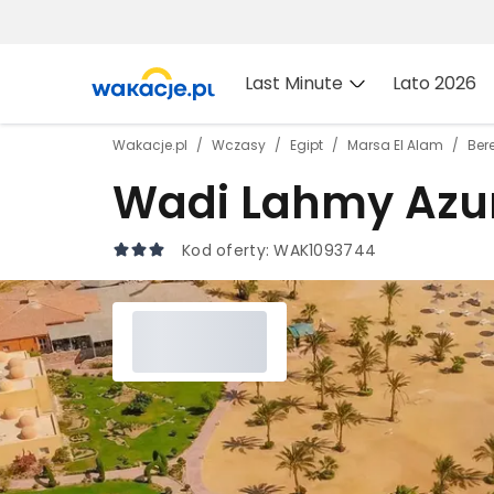
Last Minute
Lato 2026
Wakacje.pl
Wczasy
Egipt
Marsa El Alam
Ber
Wadi Lahmy Azur
Kod oferty:
WAK1093744