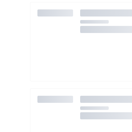
Jeśli nie możesz dodać kolejnych osób, osiągnąłeś(-a