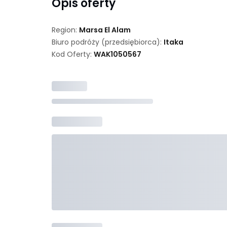
Opis oferty
Region:
Marsa El Alam
Biuro podróży (przedsiębiorca):
Itaka
Kod Oferty:
WAK
1050567