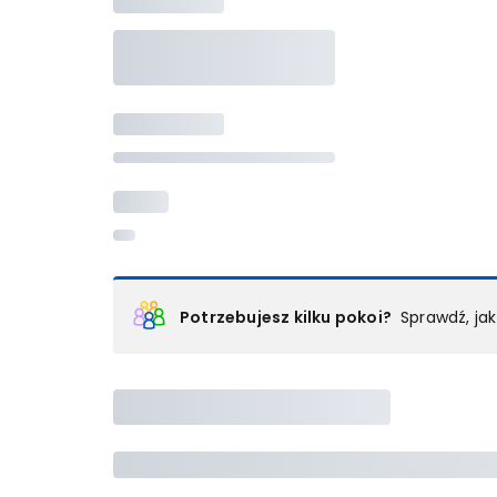
Potrzebujesz kilku pokoi?
Sprawdź, ja
Podział na pokoje
Powyżej wybierasz liczbę osób, które będą zakwaterowan
Wybierz jedną z ofert z listy i zarezerwuj ją. Zrób odd
lub
skontaktuj się z nami,
by złożyć zamówienie u nas
Maksymalna liczba uczestników