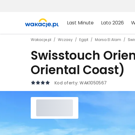
Last Minute
Lato 2026
W
Wakacje.pl
Wczasy
Egipt
Marsa El Alam
Swis
Swisstouch Orient
Oriental Coast)
Kod oferty:
WAK1050567