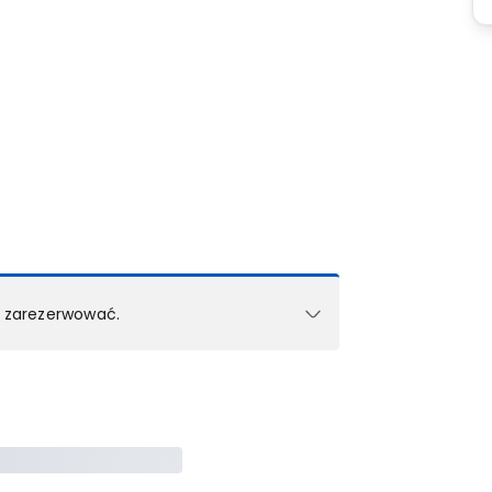
k zarezerwować.
e w 1 pokoju (lub apartamencie, willi itd.).
zielne rezerwacje dla każdego kolejnego pokoju
zego doradcy.