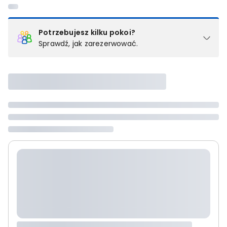
Potrzebujesz kilku pokoi?
Sprawdź, jak zarezerwować.
Podział na pokoje
Powyżej wybierasz liczbę osób, które będą zakwaterowane w 1
pokoju (lub apartamencie, willi itd.). Wybierz jedną z ofert z listy
i zarezerwuj ją. Zrób oddzielne rezerwacje dla każdego
kolejnego pokoju lub
skontaktuj się z nami,
by złożyć
zamówienie u naszego doradcy.
Maksymalna liczba uczestników
Jeśli nie możesz dodać kolejnych osób, osiągnąłeś(-aś)
maksymalny limit dla 1 pokoju.