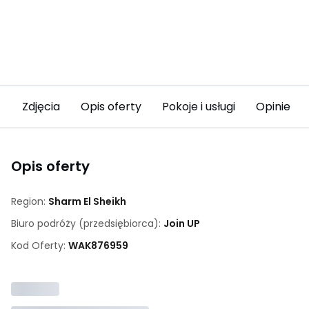
Zdjęcia
Opis oferty
Pokoje i usługi
Opinie (8
Opis oferty
Region:
Sharm El Sheikh
Biuro podróży (przedsiębiorca):
Join UP
Kod Oferty:
WAK
876959