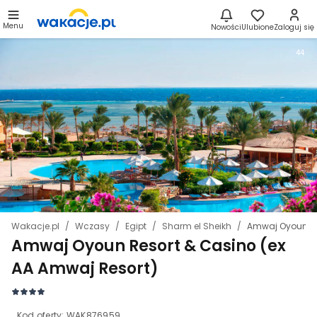
Menu
Nowości
Ulubione
Zaloguj się
44
Wakacje.pl
Wczasy
Egipt
Sharm el Sheikh
Amwaj Oyoun Re
Amwaj Oyoun Resort & Casino (ex
AA Amwaj Resort)
Kod oferty:
WAK876959