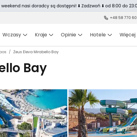
 weekend nasi doradcy są dostępni! ⬇️ Zadzwoń ⬇️ od 8:00 do 23:0
+48 58 770 60
Wczasy
Kraje
Opinie
Hotele
Więcej
laos
Zeus Eleva Mirabello Bay
ello Bay