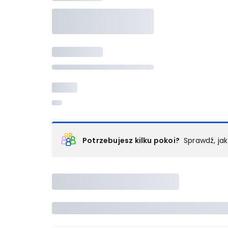
Potrzebujesz kilku pokoi?
Sprawdź, ja
Podział na pokoje
Powyżej wybierasz liczbę osób, które będą zakwaterowan
Wybierz jedną z ofert z listy i zarezerwuj ją. Zrób odd
lub
skontaktuj się z nami,
by złożyć zamówienie u nas
Maksymalna liczba uczestników
Jeśli nie możesz dodać kolejnych osób, osiągnąłeś(-a