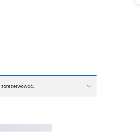
k zarezerwować.
e w 1 pokoju (lub apartamencie, willi itd.).
zielne rezerwacje dla każdego kolejnego pokoju
zego doradcy.
ś) maksymalny limit dla 1 pokoju.