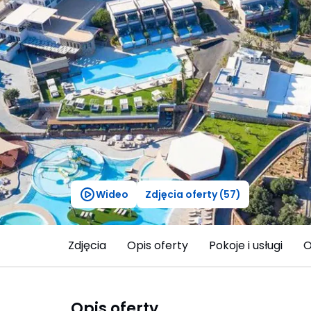
Wideo
Zdjęcia oferty (57)
Zdjęcia
Opis oferty
Pokoje i usługi
O
Opis oferty