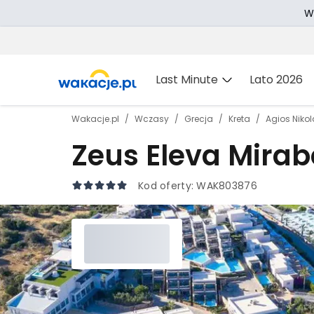
W
Last Minute
Lato 2026
Wakacje.pl
Wczasy
Grecja
Kreta
Agios Niko
Zeus Eleva Mirab
Kod oferty:
WAK803876