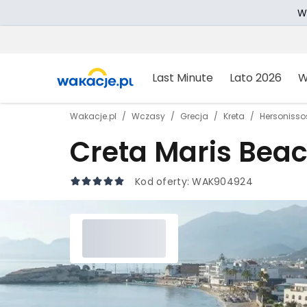
W
Last Minute
Lato 2026
W
Wakacje.pl
Wczasy
Grecja
Kreta
Hersonisso
Creta Maris Beac
Kod oferty:
WAK904924