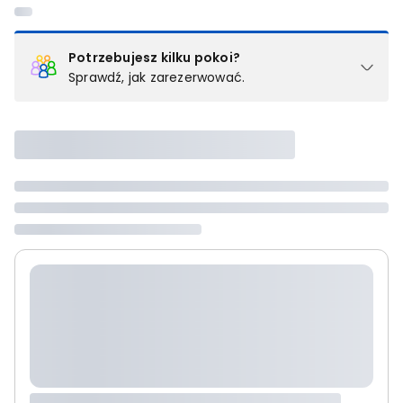
Potrzebujesz kilku pokoi?
Sprawdź, jak zarezerwować.
Podział na pokoje
Powyżej wybierasz liczbę osób, które będą zakwaterowane w 1
pokoju (lub apartamencie, willi itd.). Wybierz jedną z ofert z listy
i zarezerwuj ją. Zrób oddzielne rezerwacje dla każdego
kolejnego pokoju lub
skontaktuj się z nami,
by złożyć
zamówienie u naszego doradcy.
Maksymalna liczba uczestników
Jeśli nie możesz dodać kolejnych osób, osiągnąłeś(-aś)
maksymalny limit dla 1 pokoju.