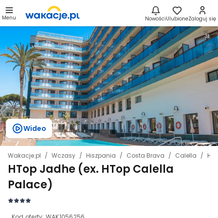
Menu
Nowości
Ulubione
Zaloguj się
31
Wideo
Wakacje.pl
Wczasy
Hiszpania
Costa Brava
Calella
HTo
HTop Jadhe (ex. HTop Calella
Palace)
Kod oferty:
WAK1056256