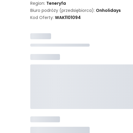
Region:
Teneryfa
Biuro podróży (przedsiębiorca):
Onholidays
Kod Oferty:
WAK
1101094