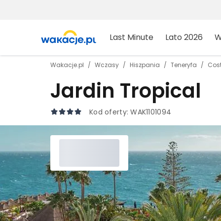
Last Minute
Lato 2026
W
Wakacje.pl
Wczasy
Hiszpania
Teneryfa
Cos
Jardin Tropical
Kod oferty:
WAK1101094