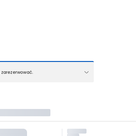
k zarezerwować.
e w 1 pokoju (lub apartamencie, willi itd.).
zielne rezerwacje dla każdego kolejnego pokoju
zego doradcy.
ś) maksymalny limit dla 1 pokoju.