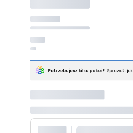
Potrzebujesz kilku pokoi?
Sprawdź, ja
Podział na pokoje
Powyżej wybierasz liczbę osób, które będą zakwaterowan
Wybierz jedną z ofert z listy i zarezerwuj ją. Zrób odd
lub
skontaktuj się z nami,
by złożyć zamówienie u nas
Maksymalna liczba uczestników
Jeśli nie możesz dodać kolejnych osób, osiągnąłeś(-a