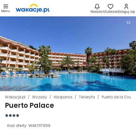
Menu
Nowości
Ulubione
Zaloguj się
32
Wakacje.pl
Wczasy
Hiszpania
Teneryfa
Puerto de la Cruz
Puerto Palace
Kod oferty:
WAK1117659