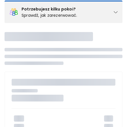
Potrzebujesz kilku pokoi?
Sprawdź, jak zarezerwować.
Podział na pokoje
Powyżej wybierasz liczbę osób, które będą zakwaterowane w 1
pokoju (lub apartamencie, willi itd.). Wybierz jedną z ofert z listy
i zarezerwuj ją. Zrób oddzielne rezerwacje dla każdego
kolejnego pokoju lub
skontaktuj się z nami,
by złożyć
zamówienie u naszego doradcy.
Maksymalna liczba uczestników
Jeśli nie możesz dodać kolejnych osób, osiągnąłeś(-aś)
maksymalny limit dla 1 pokoju.