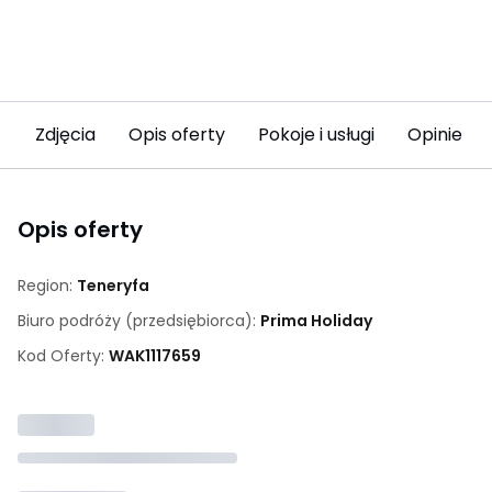
Zdjęcia
Opis oferty
Pokoje i usługi
Opinie (13
Opis oferty
Region:
Teneryfa
Biuro podróży (przedsiębiorca):
Prima Holiday
Kod Oferty:
WAK
1117659