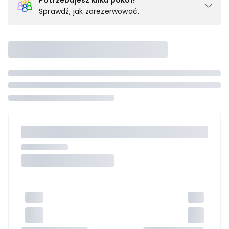
Potrzebujesz kilku pokoi?
Sprawdź, jak zarezerwować.
Podział na pokoje
Powyżej wybierasz liczbę osób, które będą zakwaterowane w 1
pokoju (lub apartamencie, willi itd.). Wybierz jedną z ofert z listy
i zarezerwuj ją. Zrób oddzielne rezerwacje dla każdego
kolejnego pokoju lub
skontaktuj się z nami,
by złożyć
zamówienie u naszego doradcy.
Maksymalna liczba uczestników
Jeśli nie możesz dodać kolejnych osób, osiągnąłeś(-aś)
maksymalny limit dla 1 pokoju.