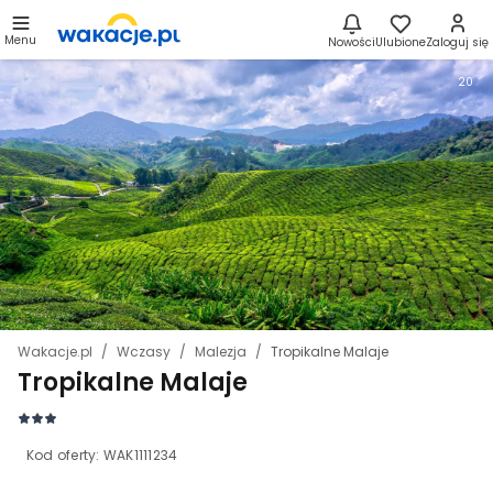
Menu
Nowości
Ulubione
Zaloguj się
20
Wakacje.pl
Wczasy
Malezja
Tropikalne Malaje
Tropikalne Malaje
Kod oferty:
WAK1111234