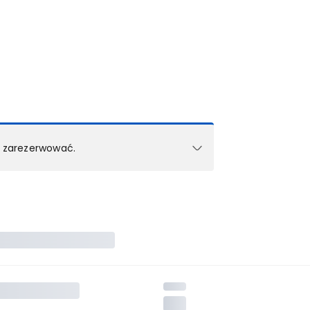
k zarezerwować.
e w 1 pokoju (lub apartamencie, willi itd.).
zielne rezerwacje dla każdego kolejnego pokoju
zego doradcy.
ś) maksymalny limit dla 1 pokoju.