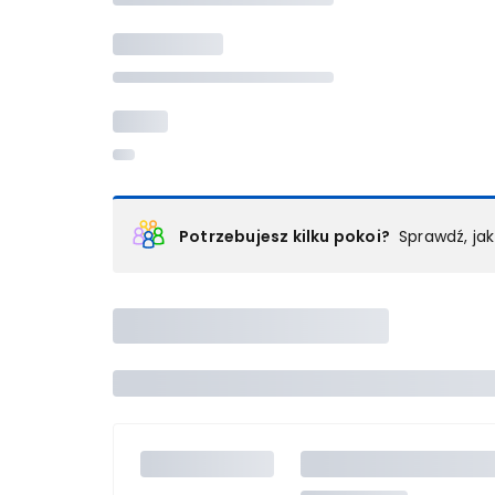
Potrzebujesz kilku pokoi?
Sprawdź, ja
Podział na pokoje
Powyżej wybierasz liczbę osób, które będą zakwaterowan
Wybierz jedną z ofert z listy i zarezerwuj ją. Zrób odd
lub
skontaktuj się z nami,
by złożyć zamówienie u nas
Maksymalna liczba uczestników
Jeśli nie możesz dodać kolejnych osób, osiągnąłeś(-a