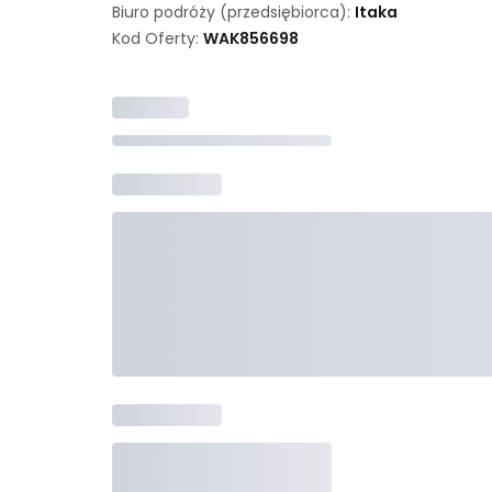
Biuro podróży (przedsiębiorca):
Itaka
Kod Oferty:
WAK
856698