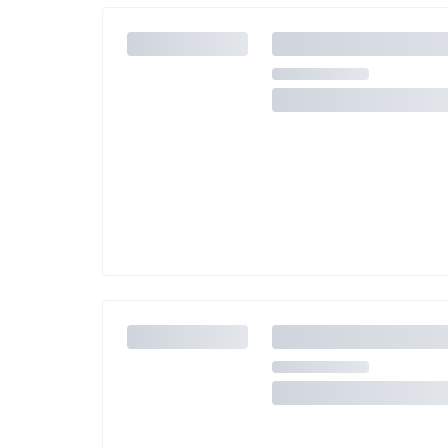
Jeśli nie możesz dodać kolejnych osób, osiągnąłeś(-a