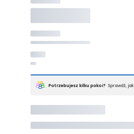
Potrzebujesz kilku pokoi?
Sprawdź, ja
Podział na pokoje
Powyżej wybierasz liczbę osób, które będą zakwaterowan
Wybierz jedną z ofert z listy i zarezerwuj ją. Zrób odd
lub
skontaktuj się z nami,
by złożyć zamówienie u nas
Maksymalna liczba uczestników