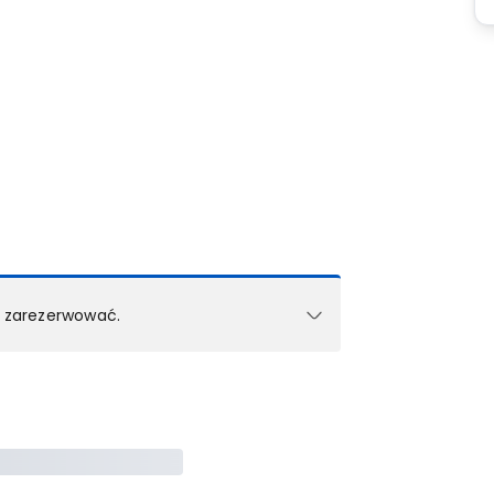
k zarezerwować.
e w 1 pokoju (lub apartamencie, willi itd.).
zielne rezerwacje dla każdego kolejnego pokoju
zego doradcy.