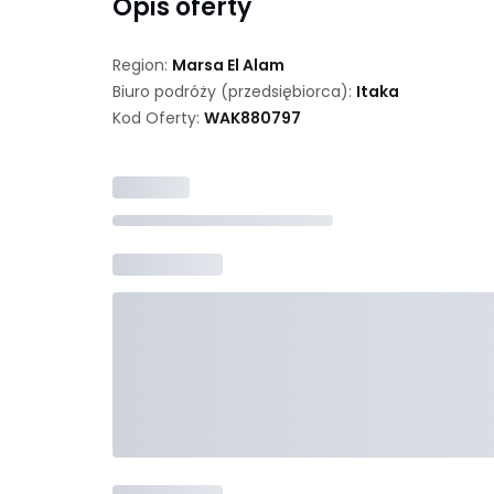
Opis oferty
Region:
Marsa El Alam
Biuro podróży (przedsiębiorca):
Itaka
Kod Oferty:
WAK
880797