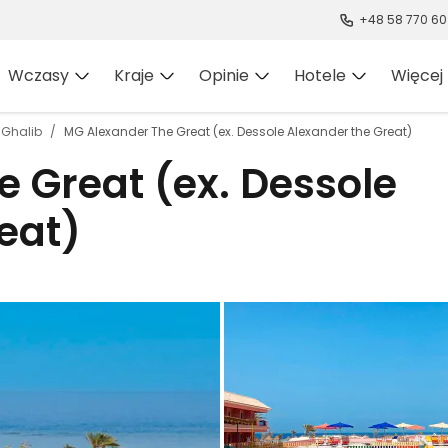
+48 58 770 60
Wczasy
Kraje
Opinie
Hotele
Więcej
 Ghalib
MG Alexander The Great (ex. Dessole Alexander the Great)
 Great (ex. Dessole
eat)