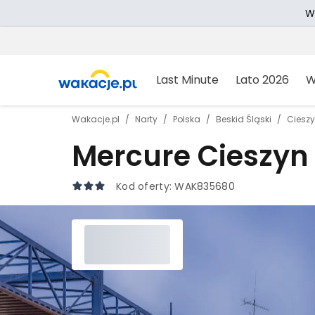
W
Last Minute
Lato 2026
W
Wakacje.pl
Narty
Polska
Beskid Śląski
Ciesz
Mercure Cieszyn
Kod oferty:
WAK835680