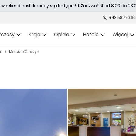
 weekend nasi doradcy są dostępni! ⬇️ Zadzwoń ⬇️ od 8:00 do 23:0
+48 58 770 60
czasy
Kraje
Opinie
Hotele
Więcej
yn
Mercure Cieszyn