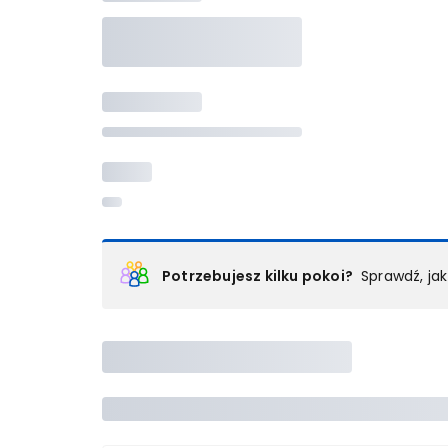
Potrzebujesz kilku pokoi?
Sprawdź, ja
Podział na pokoje
Powyżej wybierasz liczbę osób, które będą zakwaterowan
Wybierz jedną z ofert z listy i zarezerwuj ją. Zrób odd
lub
skontaktuj się z nami,
by złożyć zamówienie u nas
Maksymalna liczba uczestników
Jeśli nie możesz dodać kolejnych osób, osiągnąłeś(-a