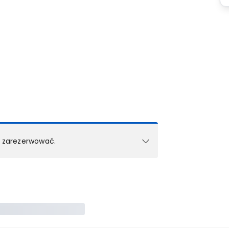
k zarezerwować.
e w 1 pokoju (lub apartamencie, willi itd.).
zielne rezerwacje dla każdego kolejnego pokoju
zego doradcy.
ś) maksymalny limit dla 1 pokoju.