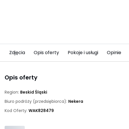
Zdjęcia
Opis oferty
Pokoje i usługi
Opinie (4
Opis oferty
Region:
Beskid Śląski
Biuro podróży (przedsiębiorca):
Nekera
Kod Oferty:
WAK
828479