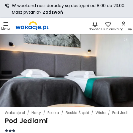
W weekend nasi doradcy są dostępni od 8:00 do 23:00.
Masz pytania?
Zadzwoń
Menu
Nowości
Ulubione
Zaloguj się
26
Wakacje.pl
Narty
Polska
Beskid Śląski
Wisła
Pod Jedlam
Pod Jedlami