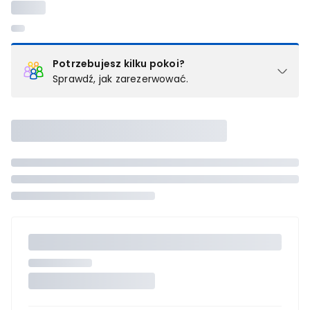
Potrzebujesz kilku pokoi?
Sprawdź, jak zarezerwować.
Podział na pokoje
Powyżej wybierasz liczbę osób, które będą zakwaterowane w 1
pokoju (lub apartamencie, willi itd.). Wybierz jedną z ofert z listy
i zarezerwuj ją. Zrób oddzielne rezerwacje dla każdego
kolejnego pokoju lub
skontaktuj się z nami,
by złożyć
zamówienie u naszego doradcy.
Maksymalna liczba uczestników
Jeśli nie możesz dodać kolejnych osób, osiągnąłeś(-aś)
maksymalny limit dla 1 pokoju.