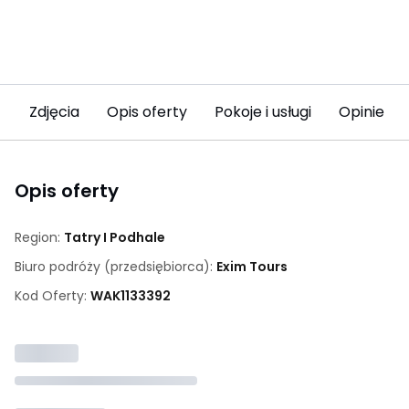
Zdjęcia
Opis oferty
Pokoje i usługi
Opinie (2
Opis oferty
Region:
Tatry I Podhale
Biuro podróży (przedsiębiorca):
Exim Tours
Kod Oferty:
WAK
1133392