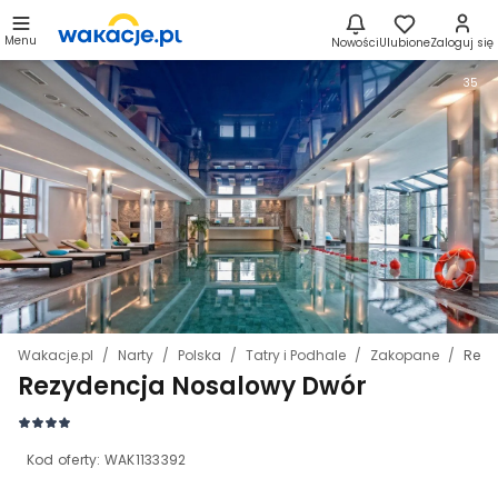
Menu
Nowości
Ulubione
Zaloguj się
35
Wakacje.pl
Narty
Polska
Tatry i Podhale
Zakopane
Rezy
Rezydencja Nosalowy Dwór
Kod oferty:
WAK1133392