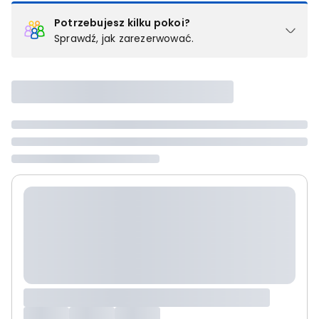
Potrzebujesz kilku pokoi?
Sprawdź, jak zarezerwować.
Podział na pokoje
Powyżej wybierasz liczbę osób, które będą zakwaterowane w 1
pokoju (lub apartamencie, willi itd.). Wybierz jedną z ofert z listy
i zarezerwuj ją. Zrób oddzielne rezerwacje dla każdego
kolejnego pokoju lub
skontaktuj się z nami,
by złożyć
zamówienie u naszego doradcy.
Maksymalna liczba uczestników
Jeśli nie możesz dodać kolejnych osób, osiągnąłeś(-aś)
maksymalny limit dla 1 pokoju.