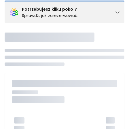
Potrzebujesz kilku pokoi?
Sprawdź, jak zarezerwować.
Podział na pokoje
Powyżej wybierasz liczbę osób, które będą zakwaterowane w 1
pokoju (lub apartamencie, willi itd.). Wybierz jedną z ofert z listy
i zarezerwuj ją. Zrób oddzielne rezerwacje dla każdego
kolejnego pokoju lub
skontaktuj się z nami,
by złożyć
zamówienie u naszego doradcy.
Maksymalna liczba uczestników
Jeśli nie możesz dodać kolejnych osób, osiągnąłeś(-aś)
maksymalny limit dla 1 pokoju.