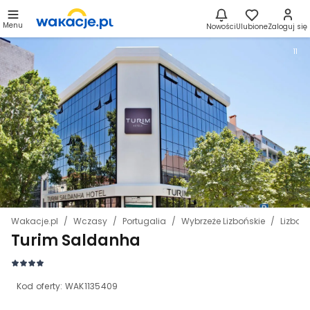
Menu
Nowości
Ulubione
Zaloguj się
11
Wakacje.pl
Wczasy
Portugalia
Wybrzeże Lizbońskie
Lizbon
Turim Saldanha
Kod oferty:
WAK1135409