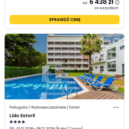
6 438
zł
od
za wszystkich
SPRAWDŹ CENĘ
Portugalia / Wybrzeże Lizbońskie / Estoril
Lido Estoril
01.12.2026
- 08.12.2026
(
8 dni / 7 nocy
)