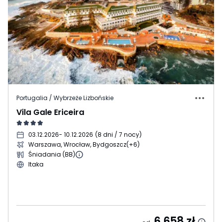
Portugalia / Wybrzeże Lizbońskie
Vila Gale Ericeira
03.12.2026
- 10.12.2026
(
8 dni / 7 nocy
)
Warszawa, Wrocław, Bydgoszcz
(+6)
Śniadania (BB)
Itaka
6 658
zł