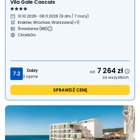
Vila Gale Cascais
31.10.2026
- 08.11.2026
(
9 dni / 7 nocy
)
Kraków, Wrocław, Warszawa
(+1)
Śniadania (BB)
Click&Go
7 264
zł
Dobry
od
7.2
3
opinie
za wszystkich
SPRAWDŹ CENĘ