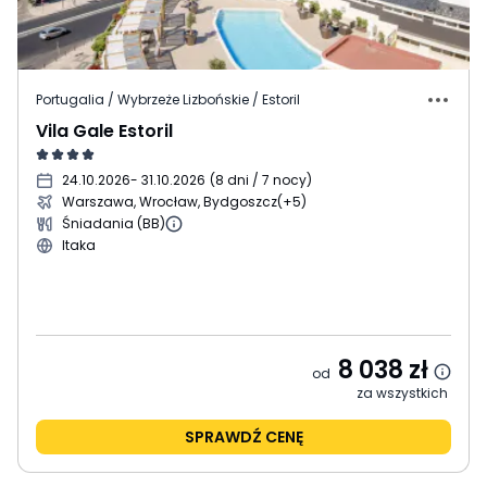
Portugalia / Wybrzeże Lizbońskie / Estoril
Vila Gale Estoril
24.10.2026
- 31.10.2026
(
8 dni / 7 nocy
)
Warszawa, Wrocław, Bydgoszcz
(+5)
Śniadania (BB)
Itaka
8 038
zł
od
za wszystkich
SPRAWDŹ CENĘ