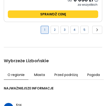
od
za wszystkich
SPRAWDŹ CENĘ
1
2
3
4
5
Wybrzeże Lizbońskie
O regionie
Miasta
Przed podróżą
Pogoda
NAJWAŻNIEJSZE INFORMACJE
Kraj