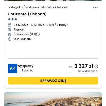
Portugalia / Wybrzeże Lizbońskie / Lizbona
Horizonte (Lisbona)
05.12.2026
- 12.12.2026
(
8 dni / 7 nocy
)
Poznań
Śniadania (BB)
TOP Touristik
3 327
zł
Wyjątkowy
od
9.4
1
opinia
za wszystkich
SPRAWDŹ CENĘ