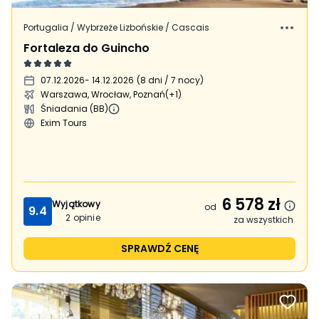
Portugalia / Wybrzeże Lizbońskie / Cascais
Fortaleza do Guincho
07.12.2026
- 14.12.2026
(
8 dni / 7 nocy
)
Warszawa, Wrocław, Poznań
(+1)
Śniadania (BB)
Exim Tours
6 578
zł
Wyjątkowy
od
9.4
2
opinie
za wszystkich
SPRAWDŹ CENĘ