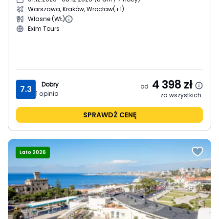
Warszawa, Kraków, Wrocław
(+1)
Własne (WŁ)
Exim Tours
4 398
zł
Dobry
od
7.3
1
opinia
za wszystkich
SPRAWDŹ CENĘ
Lato 2026