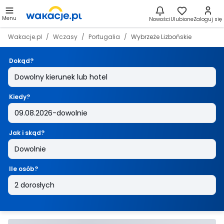
Menu
Nowości
Ulubione
Zaloguj się
Wakacje.pl
Wczasy
Portugalia
Wybrzeże Lizbońskie
Dokąd?
Kiedy?
Jak i skąd?
Ile osób?