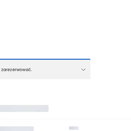
k zarezerwować.
e w 1 pokoju (lub apartamencie, willi itd.).
zielne rezerwacje dla każdego kolejnego pokoju
zego doradcy.
ś) maksymalny limit dla 1 pokoju.