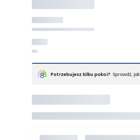
Potrzebujesz kilku pokoi?
Sprawdź, ja
Podział na pokoje
Powyżej wybierasz liczbę osób, które będą zakwaterowan
Wybierz jedną z ofert z listy i zarezerwuj ją. Zrób odd
lub
skontaktuj się z nami,
by złożyć zamówienie u nas
Maksymalna liczba uczestników
Jeśli nie możesz dodać kolejnych osób, osiągnąłeś(-a