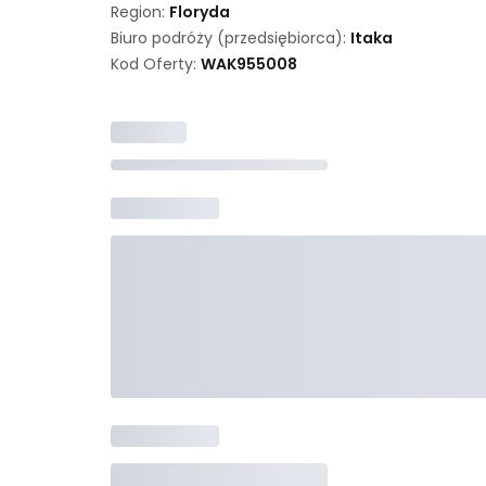
Region:
Floryda
Biuro podróży (przedsiębiorca):
Itaka
Kod Oferty:
WAK
955008