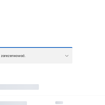
k zarezerwować.
e w 1 pokoju (lub apartamencie, willi itd.).
zielne rezerwacje dla każdego kolejnego pokoju
zego doradcy.
ś) maksymalny limit dla 1 pokoju.