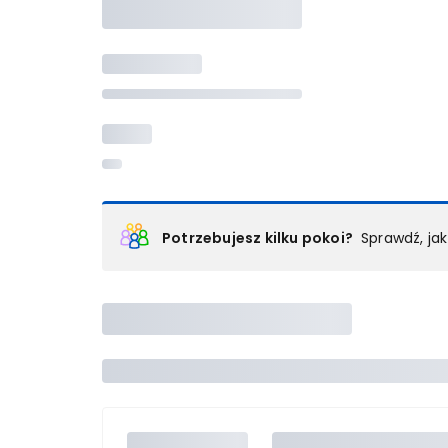
Potrzebujesz kilku pokoi?
Sprawdź, ja
Podział na pokoje
Powyżej wybierasz liczbę osób, które będą zakwaterowan
Wybierz jedną z ofert z listy i zarezerwuj ją. Zrób odd
lub
skontaktuj się z nami,
by złożyć zamówienie u nas
Maksymalna liczba uczestników
Jeśli nie możesz dodać kolejnych osób, osiągnąłeś(-a