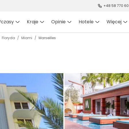
+48 58 770 60
czasy
Kraje
Opinie
Hotele
Więcej
Floryda
Miami
Marseilles