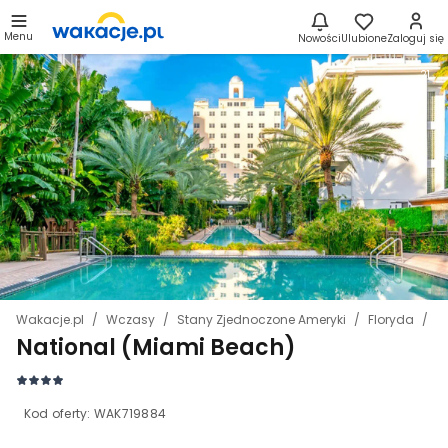
Menu
Nowości
Ulubione
Zaloguj się
21
Wakacje.pl
Wczasy
Stany Zjednoczone Ameryki
Floryda
M
National (Miami Beach)
Kod oferty:
WAK719884