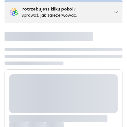
Potrzebujesz kilku pokoi?
Sprawdź, jak zarezerwować.
Podział na pokoje
Powyżej wybierasz liczbę osób, które będą zakwaterowane w 1
pokoju (lub apartamencie, willi itd.). Wybierz jedną z ofert z listy
i zarezerwuj ją. Zrób oddzielne rezerwacje dla każdego
kolejnego pokoju lub
skontaktuj się z nami,
by złożyć
zamówienie u naszego doradcy.
Maksymalna liczba uczestników
Jeśli nie możesz dodać kolejnych osób, osiągnąłeś(-aś)
maksymalny limit dla 1 pokoju.