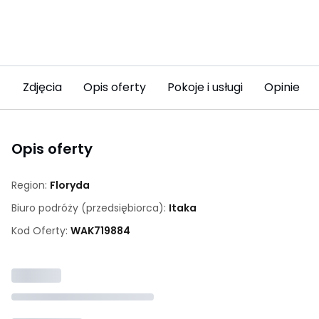
Zdjęcia
Opis oferty
Pokoje i usługi
Opinie
Opis oferty
Region:
Floryda
Biuro podróży (przedsiębiorca):
Itaka
Kod Oferty:
WAK
719884