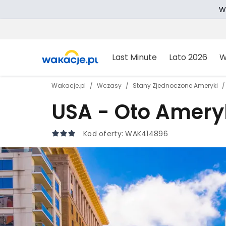
W
Last Minute
Lato 2026
W
Wakacje.pl
Wczasy
Stany Zjednoczone Ameryki
USA - Oto Amery
Kod oferty:
WAK414896