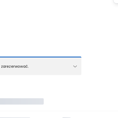
k zarezerwować.
e w 1 pokoju (lub apartamencie, willi itd.).
zielne rezerwacje dla każdego kolejnego pokoju
zego doradcy.
ś) maksymalny limit dla 1 pokoju.