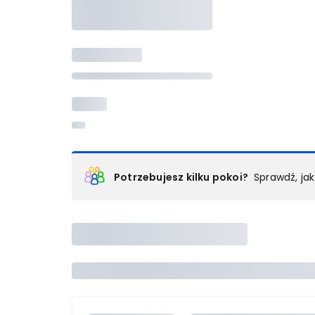
Potrzebujesz kilku pokoi?
Sprawdź, ja
Podział na pokoje
Powyżej wybierasz liczbę osób, które będą zakwaterowan
Wybierz jedną z ofert z listy i zarezerwuj ją. Zrób odd
lub
skontaktuj się z nami,
by złożyć zamówienie u nas
Maksymalna liczba uczestników
Jeśli nie możesz dodać kolejnych osób, osiągnąłeś(-a