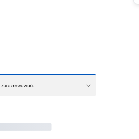
k zarezerwować.
e w 1 pokoju (lub apartamencie, willi itd.).
zielne rezerwacje dla każdego kolejnego pokoju
zego doradcy.
ś) maksymalny limit dla 1 pokoju.