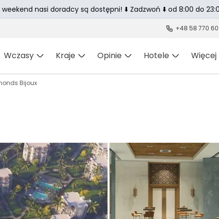
 weekend nasi doradcy są dostępni! ⬇️ Zadzwoń ⬇️ od 8:00 do 23:0
+48 58 770 60
Wczasy
Kraje
Opinie
Hotele
Więcej
onds Bijoux