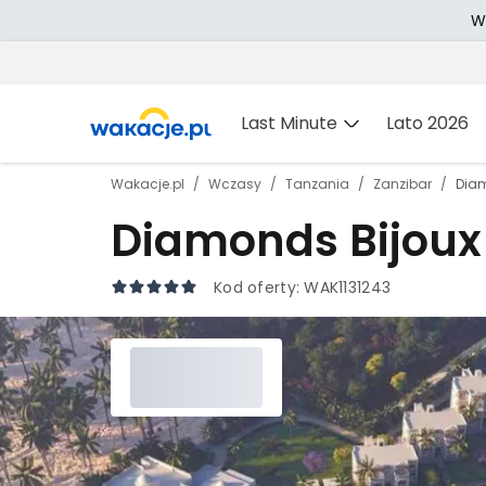
W
Last Minute
Lato 2026
Wakacje.pl
Wczasy
Tanzania
Zanzibar
Diam
Diamonds Bijoux
Kod oferty:
WAK1131243