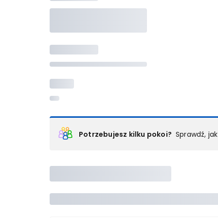
Potrzebujesz kilku pokoi?
Sprawdź, ja
Podział na pokoje
Powyżej wybierasz liczbę osób, które będą zakwaterowan
Wybierz jedną z ofert z listy i zarezerwuj ją. Zrób odd
lub
skontaktuj się z nami,
by złożyć zamówienie u nas
Maksymalna liczba uczestników
Jeśli nie możesz dodać kolejnych osób, osiągnąłeś(-a