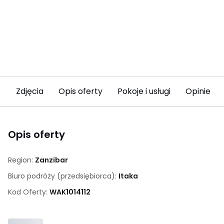
Zdjęcia
Opis oferty
Pokoje i usługi
Opinie
Opis oferty
Region:
Zanzibar
Biuro podróży (przedsiębiorca):
Itaka
Kod Oferty:
WAK
1014112