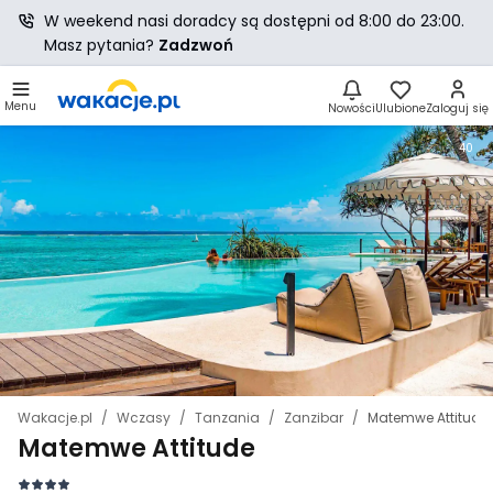
W weekend nasi doradcy są dostępni od 8:00 do 23:00.
Masz pytania?
Zadzwoń
Menu
Nowości
Ulubione
Zaloguj się
40
Wakacje.pl
Wczasy
Tanzania
Zanzibar
Matemwe Attitude
Matemwe Attitude