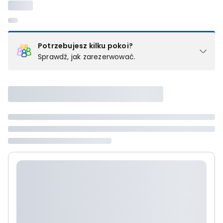
Potrzebujesz kilku pokoi?
Sprawdź, jak zarezerwować.
Podział na pokoje
Powyżej wybierasz liczbę osób, które będą zakwaterowane w 1
pokoju (lub apartamencie, willi itd.). Wybierz jedną z ofert z listy
i zarezerwuj ją. Zrób oddzielne rezerwacje dla każdego
kolejnego pokoju lub
skontaktuj się z nami,
by złożyć
zamówienie u naszego doradcy.
Maksymalna liczba uczestników
Jeśli nie możesz dodać kolejnych osób, osiągnąłeś(-aś)
maksymalny limit dla 1 pokoju.