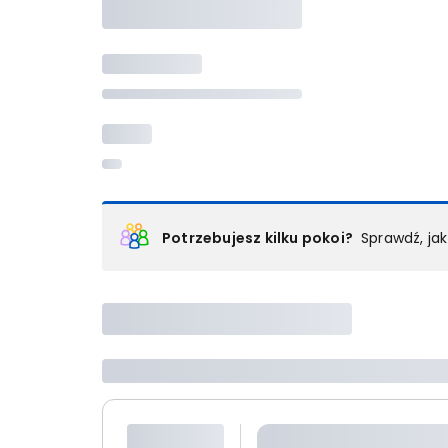
Potrzebujesz kilku pokoi?
Sprawdź, ja
Podział na pokoje
Powyżej wybierasz liczbę osób, które będą zakwaterowan
Wybierz jedną z ofert z listy i zarezerwuj ją. Zrób odd
lub
skontaktuj się z nami,
by złożyć zamówienie u nas
Maksymalna liczba uczestników
Jeśli nie możesz dodać kolejnych osób, osiągnąłeś(-a