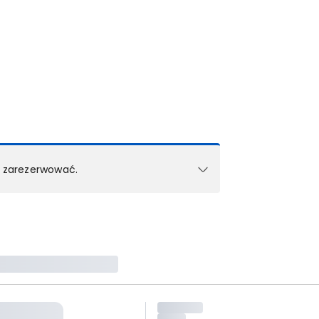
k zarezerwować.
e w 1 pokoju (lub apartamencie, willi itd.).
zielne rezerwacje dla każdego kolejnego pokoju
zego doradcy.
ś) maksymalny limit dla 1 pokoju.