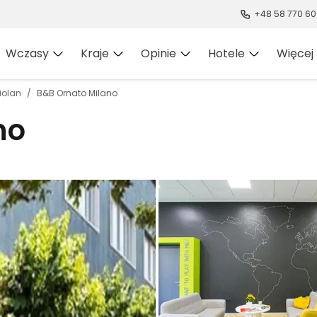
+48 58 770 60
Wczasy
Kraje
Opinie
Hotele
Więcej
iolan
B&B Ornato Milano
no