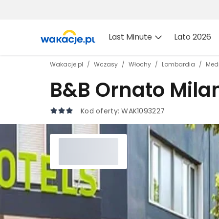
Last Minute
Lato 2026
Wakacje.pl
Wczasy
Włochy
Lombardia
Med
B&B Ornato Mila
Kod oferty:
WAK1093227