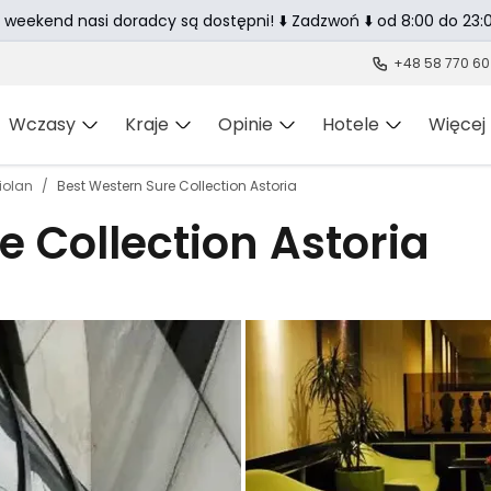
 weekend nasi doradcy są dostępni! ⬇️ Zadzwoń ⬇️ od 8:00 do 23:0
+48 58 770 60
Wczasy
Kraje
Opinie
Hotele
Więcej
iolan
Best Western Sure Collection Astoria
e Collection Astoria