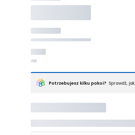
Potrzebujesz kilku pokoi?
Sprawdź, ja
Podział na pokoje
Powyżej wybierasz liczbę osób, które będą zakwaterowan
Wybierz jedną z ofert z listy i zarezerwuj ją. Zrób odd
lub
skontaktuj się z nami,
by złożyć zamówienie u nas
Maksymalna liczba uczestników
Jeśli nie możesz dodać kolejnych osób, osiągnąłeś(-a