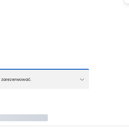
k zarezerwować.
e w 1 pokoju (lub apartamencie, willi itd.).
zielne rezerwacje dla każdego kolejnego pokoju
zego doradcy.
ś) maksymalny limit dla 1 pokoju.