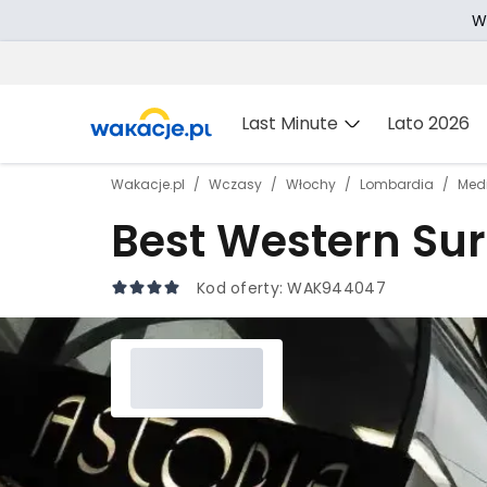
W
Last Minute
Lato 2026
Wakacje.pl
Wczasy
Włochy
Lombardia
Med
Best Western Sur
Kod oferty:
WAK944047