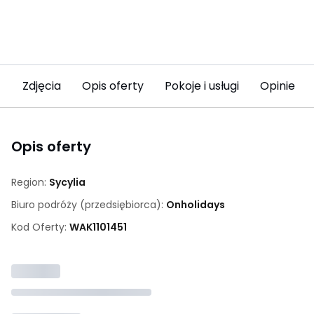
Zdjęcia
Opis oferty
Pokoje i usługi
Opinie
Opis oferty
Region:
Sycylia
Biuro podróży (przedsiębiorca):
Onholidays
Kod Oferty:
WAK
1101451