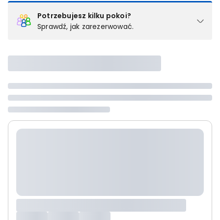
Potrzebujesz kilku pokoi?
Sprawdź, jak zarezerwować.
Podział na pokoje
Powyżej wybierasz liczbę osób, które będą zakwaterowane w 1
pokoju (lub apartamencie, willi itd.). Wybierz jedną z ofert z listy
i zarezerwuj ją. Zrób oddzielne rezerwacje dla każdego
kolejnego pokoju lub
skontaktuj się z nami,
by złożyć
zamówienie u naszego doradcy.
Maksymalna liczba uczestników
Jeśli nie możesz dodać kolejnych osób, osiągnąłeś(-aś)
maksymalny limit dla 1 pokoju.