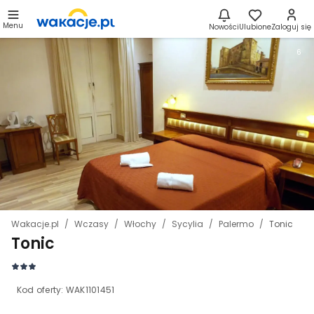
Menu
Nowości
Ulubione
Zaloguj się
6
Wakacje.pl
Wczasy
Włochy
Sycylia
Palermo
Tonic
Tonic
Kod oferty:
WAK1101451