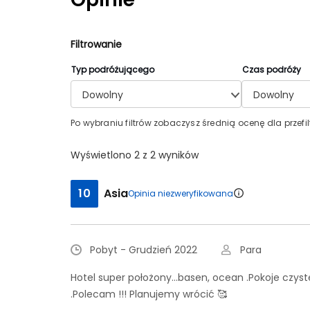
Filtrowanie
Typ podróżującego
Czas podróży
Dowolny
Dowolny
Po wybraniu filtrów zobaczysz średnią ocenę dla przefi
Wyświetlono 2 z 2 wyników
10
Asia
Opinia niezweryfikowana
Pobyt - Grudzień 2022
Para
Hotel super położony...basen, ocean .Pokoje czy
.Polecam !!! Planujemy wrócić 🥰