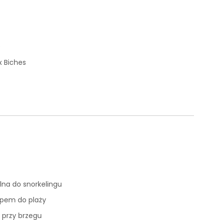
)
x Biches
lna do snorkelingu
ępem do plaży
 przy brzegu