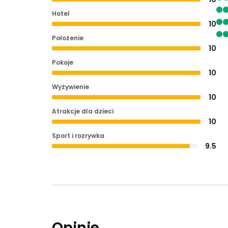
Hotel
10
Położenie
10
Pokoje
10
Wyżywienie
10
Atrakcje dla dzieci
10
Sport i rozrywka
9.5
Opinie