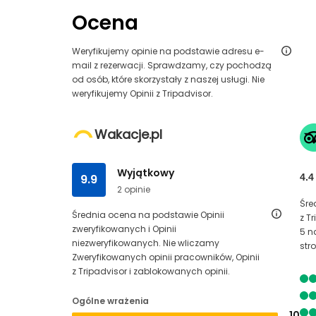
Ocena
Weryfikujemy opinie na podstawie adresu e-
mail z rezerwacji. Sprawdzamy, czy pochodzą
od osób, które skorzystały z naszej usługi. Nie
weryfikujemy Opinii z Tripadvisor.
Wakacje.pl
Wyjątkowy
9.9
4.4
2 opinie
Śre
Średnia ocena na podstawie Opinii
z T
zweryfikowanych i Opinii
5 n
niezweryfikowanych. Nie wliczamy
str
Zweryfikowanych opinii pracowników, Opinii
z Tripadvisor i zablokowanych opinii.
Ogólne wrażenia
10