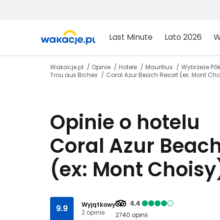
Last Minute
Lato 2026
W
Wakacje.pl
Opinie
Hotele
Mauritius
Wybrzeże Pó
Trou aux Biches
Coral Azur Beach Resort (ex: Mont Cho
Opinie o hotelu
Coral Azur Beach
(ex: Mont Choisy
4.4
Wyjątkowy
9.9
2 opinie
2740 opinii