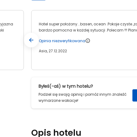
zyjazna
Hotel super położony...basen, ocean .Pokoje czyste
ski
bardzo pomocna w każdej sytuacji .Polecam !!! Plan
Opinia niezweryfikowana
Asia, 27.12.2022
Byłeś(-aś) w tym hotelu?
Podziel się swoją opinią i pomóż innym znaleźć
wymarzone wakacje!
Opis hotelu