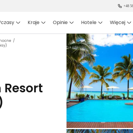
+48 58
czasy
Kraje
Opinie
Hotele
Więcej
łnocne
isy)
 Resort
)