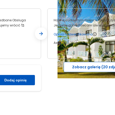
 ,zadbane.Obsluga
Hotel w cudownym miejscu Pokoje czyś
ujemy wrócić 🥰
Jedzenie dobre Polecam ale wa
Opinia niezweryfikowana
Asia, 24.12.2022
Zobacz galerię (20 zdj
Dodaj opinię