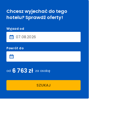
Chcesz wyjechać do tego
hotelu? Sprawdź oferty!
Wyjazd od
Powrót do
6 763 zł
od
za osobę
SZUKAJ