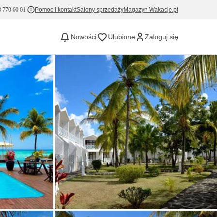
 770 60 01
Pomoc i kontakt
Salony sprzedaży
Magazyn Wakacje.pl
Nowości
Ulubione
Zaloguj się